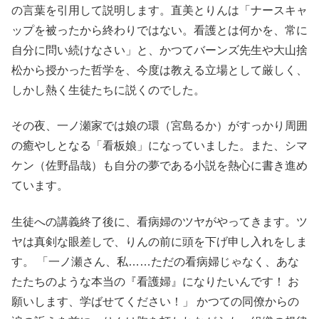
の言葉を引用して説明します。直美とりんは「ナースキャ
ップを被ったから終わりではない。看護とは何かを、常に
自分に問い続けなさい」と、かつてバーンズ先生や大山捨
松から授かった哲学を、今度は教える立場として厳しく、
しかし熱く生徒たちに説くのでした
。
その夜、一ノ瀬家では娘の環（宮島るか）がすっかり周囲
の癒やしとなる「看板娘」になっていました
。また、シマ
ケン（佐野晶哉）も自分の夢である小説を熱心に書き進め
ています
。
生徒への講義終了後に、看病婦のツヤがやってきます。ツ
ヤは真剣な眼差しで、りんの前に頭を下げ申し入れをしま
す。 「一ノ瀬さん、私……ただの看病婦じゃなく、あな
たたちのような本当の『看護婦』になりたいんです！ お
願いします、学ばせてください！」
かつての同僚からの