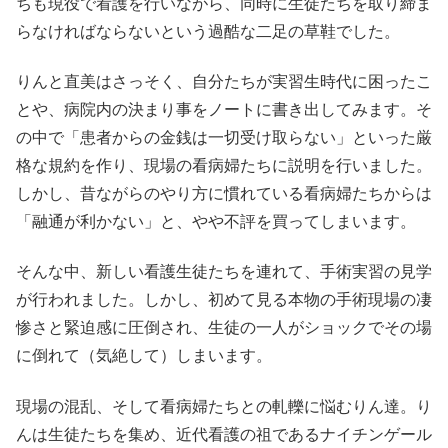
ちも現役で看護を行いながら、同時に生徒たちを取り締ま
らなければならないという過酷な二足の草鞋でした。
りんと直美はさっそく、自分たちが実習生時代に困ったこ
とや、病院内の決まり事をノートに書き出してみます。そ
の中で「患者からの金銭は一切受け取らない」といった厳
格な規約を作り、現場の看病婦たちに説明を行いました。
しかし、昔ながらのやり方に慣れている看病婦たちからは
「融通が利かない」と、やや不評を買ってしまいます。
そんな中、新しい看護生徒たちを連れて、手術実習の見学
が行われました
。しかし、初めて見る本物の手術現場の凄
惨さと緊迫感に圧倒され、生徒の一人がショックでその場
に倒れて（気絶して）しまいます。
現場の混乱、そして看病婦たちとの軋轢に悩むりん達。り
んは生徒たちを集め、近代看護の祖であるナイチンゲール