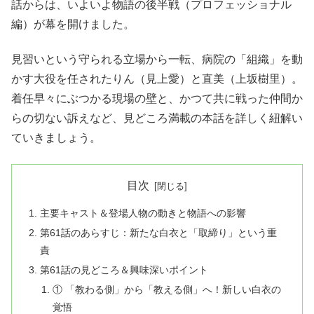
話からは、いよいよ物語の後半戦（プロフェッショナル
編）が幕を開けました
。
見習いという守られる立場から一転、病院の「組織」を動
かす大役を任されたりん（見上愛）と直美（上坂樹里）
。
着任早々にぶつかる現場の壁と、かつて共に戦った仲間か
らの切ない訴えなど、見どころ満載の本話を詳しく紐解い
ていきましょう
。
目次
主要キャスト＆登場人物の動きと物語への影響
第61話のあらすじ：新たな白衣と「取締り」という重
責
第61話の見どころ＆興味深いポイント
① 「教わる側」から「教える側」へ！新しい白衣の
覚悟