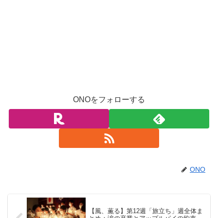
ONOをフォローする
ONO
【風、薫る】第12週「旅立ち」週全体ま