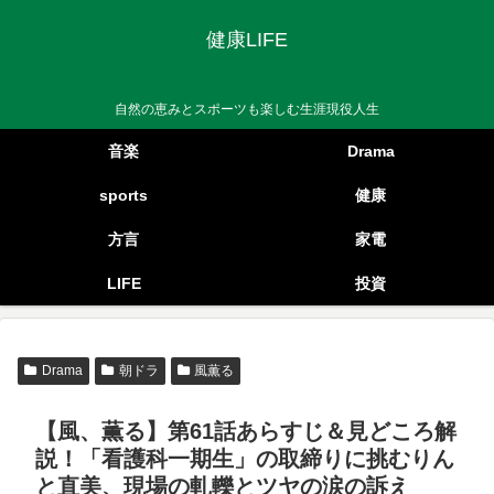
健康LIFE
自然の恵みとスポーツも楽しむ生涯現役人生
音楽
Drama
sports
健康
方言
家電
LIFE
投資
Drama
朝ドラ
風薫る
【風、薫る】第61話あらすじ＆見どころ解
説！「看護科一期生」の取締りに挑むりん
と直美、現場の軋轢とツヤの涙の訴え