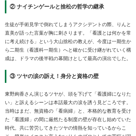
② ナイチンゲールと捨松の哲学の継承
生徒が手術見学で倒れてしまうアクシデントの際、りんと
直美が語った言葉が胸に刺さります
。「看護とは何かを常
に考え続ける」という大山捨松の教えが、今度は一期生か
ら二期生（看護科一期生）へと確かに受け継がれていく構
成は、ドラマの後半戦の幕開けとして最高の演出でした
。
③ ツヤの涙の訴え！身分と資格の壁
東野絢香さん演じるツヤが、頭を下げて「看護婦になりた
い」と訴えるシーンは本話最大の涙を誘う見どころです
。
当時はまだ、無資格の「看病婦」と、本格的な教育を受け
た「看護婦」の間に厳然たる制度の壁が存在し始めていた
時代
。共に苦労してきたツヤの情熱を知っているからこ