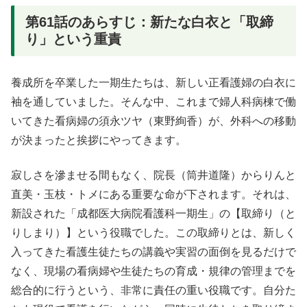
第61話のあらすじ：新たな白衣と「取締
り」という重責
養成所を卒業した一期生たちは、新しい正看護婦の白衣に
袖を通していました
。そんな中、これまで婦人科病棟で働
いてきた看病婦の須永ツヤ（東野絢香）が、外科への移動
が決まったと挨拶にやってきます
。
寂しさを滲ませる間もなく、院長（筒井道隆）からりんと
直美・玉枝・トメにある重要な命が下されます
。それは、
新設された「成都医大病院看護科一期生」の【取締り（と
りしまり）】という役職でした
。この取締りとは、新しく
入ってきた看護生徒たちの講義や実習の面倒を見るだけで
なく、現場の看病婦や生徒たちの育成・規律の管理までを
総合的に行うという、非常に責任の重い役職です。自分た