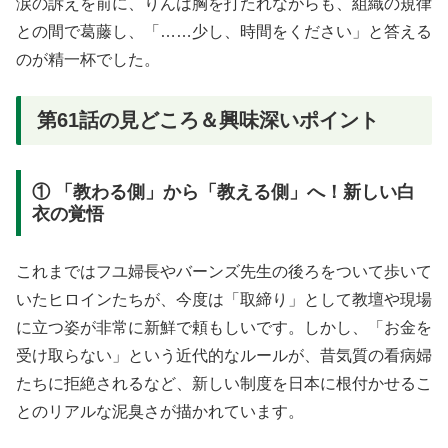
涙の訴えを前に、りんは胸を打たれながらも、組織の規律
との間で葛藤し、「……少し、時間をください」と答える
のが精一杯でした。
第61話の見どころ＆興味深いポイント
① 「教わる側」から「教える側」へ！新しい白
衣の覚悟
これまではフユ婦長やバーンズ先生の後ろをついて歩いて
いたヒロインたちが、今度は「取締り」として教壇や現場
に立つ姿が非常に新鮮で頼もしいです
。しかし、「お金を
受け取らない」という近代的なルールが、昔気質の看病婦
たちに拒絶されるなど、新しい制度を日本に根付かせるこ
とのリアルな泥臭さが描かれています。