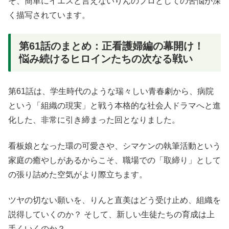
そ、簡単にイエスと言えないりんのプロとしての苦悩が深
く描写されています
。
第61話のまとめ：正看護婦編の幕開け！
悩み続けるヒロインたちの次なる戦い
第61話は、学生時代のような瑞々しい青春劇から、病院
という「組織の現実」と戦う本格的な社会人ドラマへと進
化した、非常に引き締まった回となりました
。
看板娘となった環の可愛さや、シマケンの執筆活動という
家庭の癒やしがあるからこそ、職場での「取締り」として
の張り詰めた空気がより際立ちます
。
ツヤの切ない願いを、りんと直美はどう受け止め、組織を
説得していくのか
？ そして、新しい生徒たちの育成は上
手くいくのか？