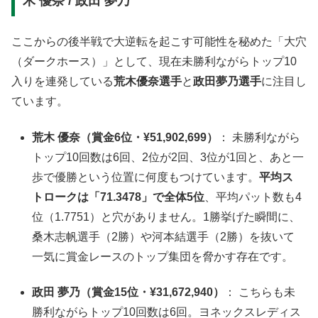
木 優奈 / 政田 夢乃
ここからの後半戦で大逆転を起こす可能性を秘めた「大穴
（ダークホース）」として、現在未勝利ながらトップ10
入りを連発している
荒木優奈選手
と
政田夢乃選手
に注目し
ています
。
荒木 優奈（賞金6位・¥51,902,699）
： 未勝利ながら
トップ10回数は6回、2位が2回、3位が1回と、あと一
歩で優勝という位置に何度もつけています
。
平均ス
トロークは「71.3478」で全体5位
、平均パット数も4
位（1.7751）と穴がありません
。1勝挙げた瞬間に、
桑木志帆選手（2勝）や河本結選手（2勝）を抜いて
一気に賞金レースのトップ集団を脅かす存在です
。
政田 夢乃（賞金15位・¥31,672,940）
： こちらも未
勝利ながらトップ10回数は6回
。ヨネックスレディス