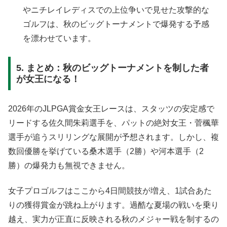
やニチレイレディスでの上位争いで見せた攻撃的な
ゴルフは、秋のビッグトーナメントで爆発する予感
を漂わせています
。
5. まとめ：秋のビッグトーナメントを制した者
が女王になる！
2026年のJLPGA賞金女王レースは、スタッツの安定感で
リードする佐久間朱莉選手を、パットの絶対女王・菅楓華
選手が追うスリリングな展開が予想されます
。しかし、複
数回優勝を挙げている桑木選手（2勝）や河本選手（2
勝）の爆発力も無視できません
。
女子プロゴルフはここから4日間競技が増え、1試合あた
りの獲得賞金が跳ね上がります。過酷な夏場の戦いを乗り
越え、実力が正直に反映される秋のメジャー戦を制するの