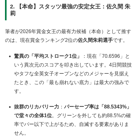
2. 【本命】スタッツ最強の安定女王：佐久間 朱
莉
筆者が2026年賞金女王の最有力候補（本命）として推す
のは、現在賞金ランキング2位の
佐久間朱莉選手
です
。
驚異の「平均ストローク1位」
：現在「70.6596」と
いう異次元のスコアを叩き出しています
。4日間競技
やタフな全英女子オープンなどのメジャーを見据え
たとき、この「最も崩れない底力」は最大の強みで
す。
抜群のリカバリー力
：
パーセーブ率は「88.5343%」
で堂々の全体1位
。グリーンを外しても約88.5%の確
率でパー以下で上がるため、自滅する要素がありま
せん
。