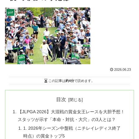
golf
2026.06.23
この記事は
約4分
で読めます。
目次
【JLPGA 2026】大混戦の賞金女王レースを大胆予想！
スタッツが示す「本命・対抗・大穴」の3人とは？
1. 2026年シーズン中盤戦（ニチレイレディス終了
時点）の賞金トップ5