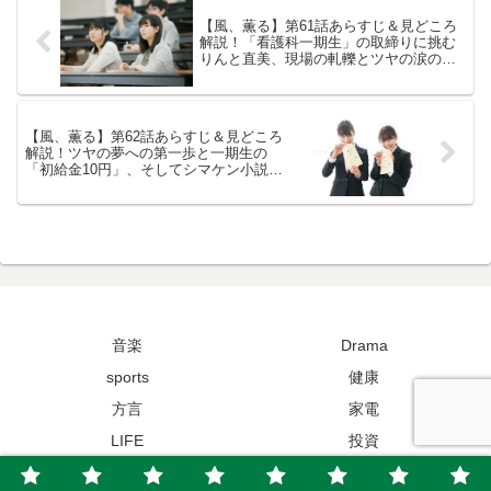
【風、薫る】第61話あらすじ＆見どころ
解説！「看護科一期生」の取締りに挑む
りんと直美、現場の軋轢とツヤの涙の訴
え
【風、薫る】第62話あらすじ＆見どころ
解説！ツヤの夢への第一歩と一期生の
「初給金10円」、そしてシマケン小説完
成の裏に忍び寄る影
音楽
Drama
sports
健康
方言
家電
LIFE
投資
Copyright © 2020-2026 健康LIFE All Rights Reserved.