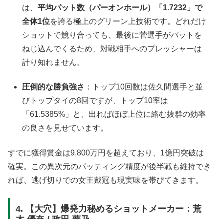
は、
平均パット数（パーオンホール）「1.7232」で
全体1位
を誇る極上のグリーン上技術です
。どれだけ
ショットで競り合っても、最後に菅選手がパットを
ねじ込んでくるため、対戦相手へのプレッシャーは
計り知れません。
圧倒的な勝負強さ
：トップ10回数は佐久間選手と並
びトップタイの8回ですが、トップ10率は
「61.5385%」と、出ればほぼ上位に絡む抜群の効率
の良さを見せています
。
すでに獲得賞金は9,800万円を超えており、1億円突破は
確実
。この異次元のパッティング精度が後半戦も維持でき
れば、逃げ切りでの女王戴冠も現実味を帯びてきます
。
4. 【大穴】爆発力秘めるショットメーカー：荒