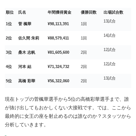
順位
氏名
年間獲得賞金
優勝回数
出場試合数
13試合
1位
菅 楓華
¥98,113,391
1回
14試合
2位
佐久間 朱莉
¥88,579,411
1回
12試合
3位
桑木 志帆
¥81,605,600
2回
12試合
4位
河本 結
¥71,324,732
2回
13試合
5位
高橋 彩華
¥56,322,060
2回
現在トップの菅楓華選手から5位の高橋彩華選手まで、誰
が抜け出してもおかしくない大接戦です
。では、ここから
最終的に女王の座を射止めるのは誰なのか？スタッツから
分析していきます
。