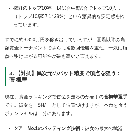
抜群のトップ10率
：14試合中8試合でトップ10入り
（トップ10率57.1429%）という驚異的な安定感を誇
っています
。
すでに約8,850万円を稼ぎ出していますが、夏場以降の高
額賞金トーナメントでさらに複数回優勝を重ね、一気に頂
点へ駆け上がる可能性が最も高いと言えます
。
3. 【対抗】異次元のパット精度で頂点を狙う：
菅 楓華
現在、賞金ランキングで首位を走るのが若手の
菅楓華選手
です
。彼女を「対抗」として位置づけますが、本命を喰う
ポテンシャルは十分にあります
。
ツアーNo.1のパッティング技術
：彼女の最大の武器