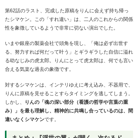
第62話のラスト、完成した原稿をりんに会えず持ち帰っ
たシマケン。この「すれ違い」は、二人のこれからの関係
性を象徴しているようで非常に切ない演出でした。
いまや銀座の製薬会社で頭角を現し、「俺は必ず出世す
る、努力すれば何だって叶う」とギラギラした自信に溢れ
る幼なじみの虎太郎。りんにとって虎太郎は、何でも言い
合える気楽な過去の象徴です。
対するシマケンは、インテリゆえに考え込み、不器用で、
りんに原稿を見せることすらタイミングを逃してしまう。
しかし、
りんの「魂の深い部分（看護の哲学や言葉の重
み）」を最も理解し、精神的に共鳴し合っているのは、間
違いなくシマケン
です。
まとめ：『浮世の翼』が開く、次なるド