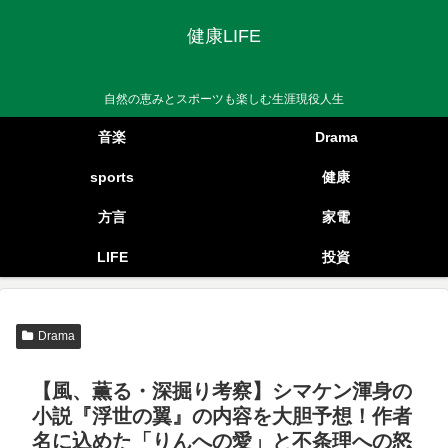
健康LIFE
自然の恵みとスポーツも楽しむ生涯現役人生
音楽
Drama
sports
健康
方言
家電
LIFE
投資
Drama
【風、薫る・深掘り考察】シマケン渾身の
小説『浮世の翼』の内容を大胆予想！作者
名に込めた「りんへの愛」と不条理への怒