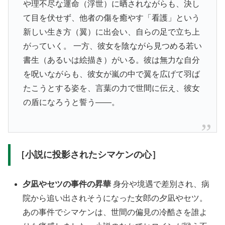
や理不尽な運命（浮世）に晒されながらも、決し
て目を伏せず、他者の傷を癒やす「看護」という
新しい生き方（翼）に出会い、自らの足で立ち上
がっていく。 一方、彼女を陰ながら見つめる若い
書生（あるいは絵描き）がいる。彼は無力な自分
を呪いながらも、彼女が嵐の中で翼を広げて羽ば
たこうとする姿を、言葉の力で世間に伝え、彼女
の盾になろうと誓う——。
［小説に投影されたシマケンの心］
夕凪やセツの事件の昇華
身分や境遇で差別され、病
院から追い出されそうになった女郎の夕凪やセツ。
あの事件でシマケンは、世間の偏見の冷酷さを誰よ