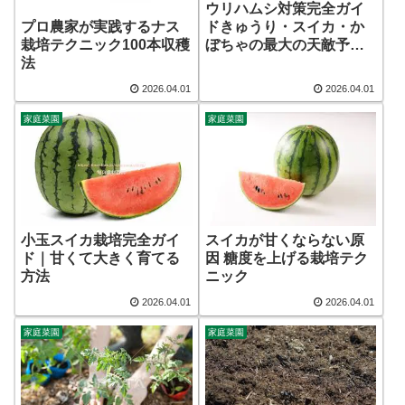
ウリハムシ対策完全ガイ
プロ農家が実践するナス
ドきゅうり・スイカ・か
栽培テクニック100本収穫
ぼちゃの最大の天敵予防
法
法
2026.04.01
2026.04.01
家庭菜園
家庭菜園
小玉スイカ栽培完全ガイ
スイカが甘くならない原
ド｜甘くて大きく育てる
因 糖度を上げる栽培テク
方法
ニック
2026.04.01
2026.04.01
家庭菜園
家庭菜園