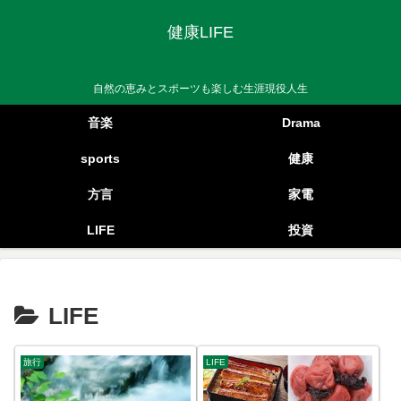
健康LIFE
自然の恵みとスポーツも楽しむ生涯現役人生
音楽
Drama
sports
健康
方言
家電
LIFE
投資
LIFE
旅行
LIFE