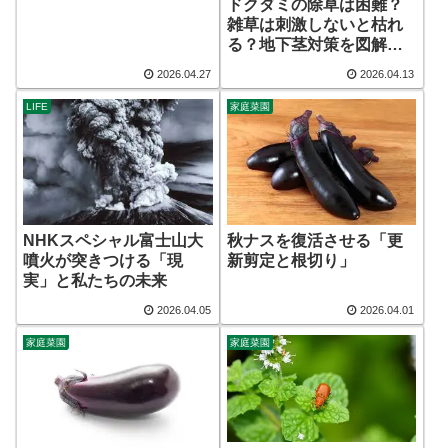
ドクダミの除草は困難？
雑草は刺激しないと枯れ
る？地下茎対策を図解解
説
2026.04.27
2026.04.13
LIFE
家庭菜園
NHKスペシャル富士山大
秋ナスを復活させる「更
噴火が突きつける「現
新剪定と根切り」
実」と私たちの未来
2026.04.05
2026.04.01
家庭菜園
家庭菜園