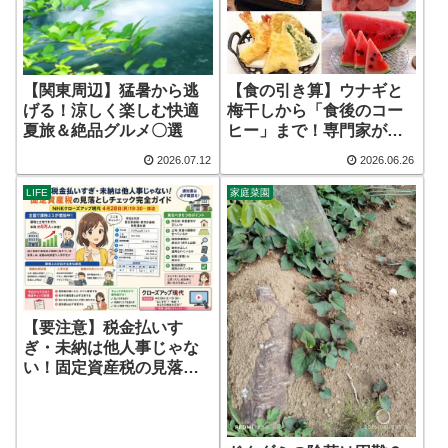
【食の引き算】ウナギと
【関東周辺】猛暑から逃
梅干しから「食後のコー
げる！涼しく楽しむ快適
ヒー」まで！専門家が明
夏旅＆絶品グルメ〇選
かす、栄養をドブに捨て
2026.07.12
2026.06.26
るNG食べ合わせの科学
LIFE
家庭菜園
【要注意】税金払いす
ぎ・未納は他人事じゃな
い！固定資産税の見落と
しチェック完全ガイド