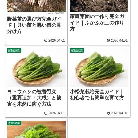
家庭菜園の土作り完全ガ
野菜苗の選び方完全ガイ
イド｜ふかふか土の作り
ド｜良い苗と悪い苗の見
方
分け方
2026.04.01
2026.04.01
家庭菜園
家庭菜園
ヨトウムシの被害野菜
小松菜栽培完全ガイド｜
（重要追加：大根）と被
初心者でも簡単な育て方
害を未然に防ぐ方法
2026.04.01
2026.04.01
家庭菜園