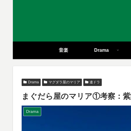
音楽
Drama
Drama
マグダラ屋のマリア
連ドラ
まぐだら屋のマリア①考察：紫
Drama