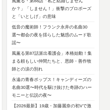
風薫る・第88話「私と結婚しません
か？」「しません！」衝撃のプロポーズ
と「いとしげ」の意味
低音の魔術師！フランク永井の名曲30
選〜都会の夜を揺らした魅惑のムード歌
謡〜
風薫る第87話派出看護会」本格始動！集
まる頼もしい仲間たちと、恩師・善作牧
師との涙の別れ
永遠の青春ポップス！キャンディーズの
名曲30選〜時代を駆け抜けた奇跡のハー
モニーと伝説の夜〜
【2026最新】19歳・加藤麗奈の初Vで激