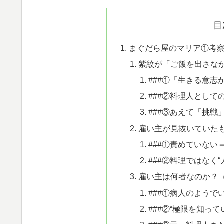
目
まぐだら屋のマリア①考
紫紋が「ご飯を出さな
###①「生きる意志
###②料理人として
###③あえて「挑戦
雇い主が見抜いていた
###①責めていない
###②料理ではなく“
雇い主は何者なのか？
###①病人のようで
###②“極限を知って