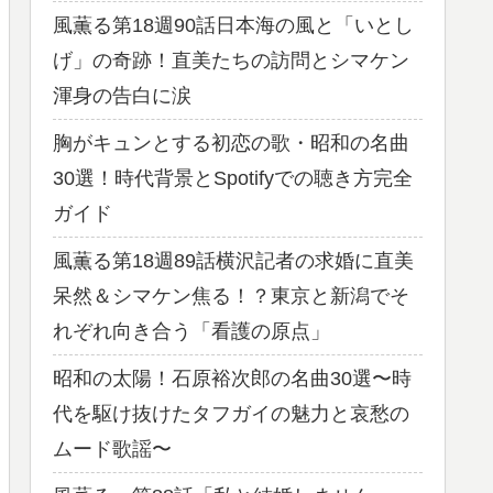
風薫る第18週90話日本海の風と「いとし
げ」の奇跡！直美たちの訪問とシマケン
渾身の告白に涙
胸がキュンとする初恋の歌・昭和の名曲
30選！時代背景とSpotifyでの聴き方完全
ガイド
風薫る第18週89話横沢記者の求婚に直美
呆然＆シマケン焦る！？東京と新潟でそ
れぞれ向き合う「看護の原点」
昭和の太陽！石原裕次郎の名曲30選〜時
代を駆け抜けたタフガイの魅力と哀愁の
ムード歌謡〜