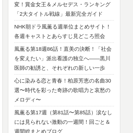
変！賞金女王＆メルセデス・ランキング
「2大タイトル戦線」最新完全ガイド
NHK朝ドラ風薫る週単位まとめサイト！
各週キャストとあらすじ見どころ照会
風薫る第18週86話！直美の決断！「社会
を変えたい」派出看護の独立へ——黒川
医師の勧誘と、それぞれの新しい一歩
心に染みる恋と青春！柏原芳恵の名曲30
選〜時代を彩った奇跡の歌唱力と哀愁の
メロディ〜
風薫る第17週（第81話〜第85話）涙なし
には見られない激動の一週間！回ごと＆
週間総まとめブログ