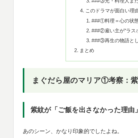
###③元・料理人ま
このドラマが面白い理
###①料理＝心の状
###②雇い主が“ラス
###③再生の物語と
まとめ
まぐだら屋のマリア①考察：紫
紫紋が「ご飯を出さなかった理由
あのシーン、かなり印象的でしたよね。