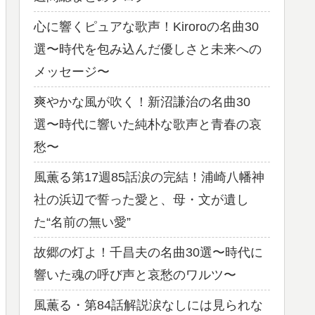
心に響くピュアな歌声！Kiroroの名曲30
選〜時代を包み込んだ優しさと未来への
メッセージ〜
爽やかな風が吹く！新沼謙治の名曲30
選〜時代に響いた純朴な歌声と青春の哀
愁〜
風薫る第17週85話涙の完結！浦崎八幡神
社の浜辺で誓った愛と、母・文が遺し
た“名前の無い愛”
故郷の灯よ！千昌夫の名曲30選〜時代に
響いた魂の呼び声と哀愁のワルツ〜
風薫る・第84話解説涙なしには見られな