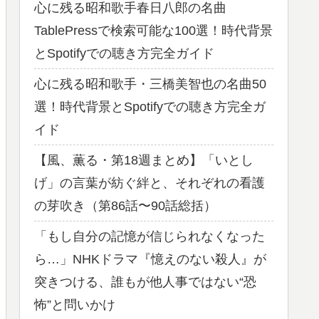
心に残る昭和歌手春日八郎の名曲
TablePressで検索可能な100選！時代背景
とSpotifyでの聴き方完全ガイド
心に残る昭和歌手・三橋美智也の名曲50
選！時代背景とSpotifyでの聴き方完全ガ
イド
【風、薫る・第18週まとめ】「いとし
げ」の言葉が紡ぐ絆と、それぞれの看護
の芽吹き（第86話〜90話総括）
「もし自分の記憶が信じられなくなった
ら…」NHKドラマ『憶えのない殺人』が
突きつける、誰もが他人事ではない“恐
怖”と問いかけ