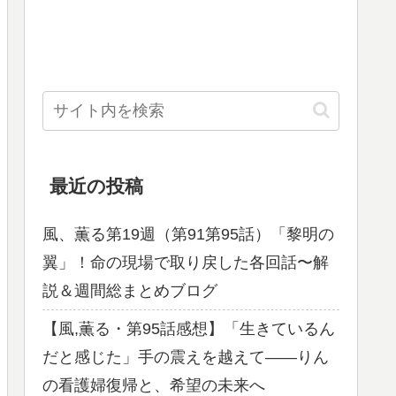
最近の投稿
風、薫る第19週（第91第95話）「黎明の
翼」！命の現場で取り戻した各回話〜解
説＆週間総まとめブログ
【風,薫る・第95話感想】「生きているん
だと感じた」手の震えを越えて——りん
の看護婦復帰と、希望の未来へ