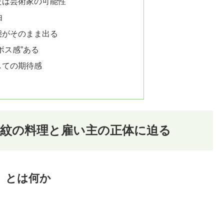
たは芸術家の可能性
由
態がそのまま出る
ボス感”ある
しての期待感
紋の料理と雇い主の正体に迫る
」とは何か