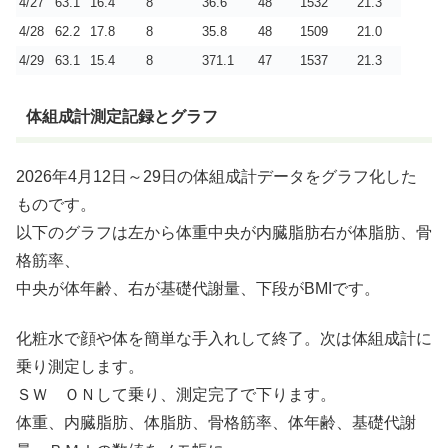
4/27
63.1
16.4
8
36.6
48
1532
21.3
4/28
62.2
17.8
8
35.8
48
1509
21.0
4/29
63.1
15.4
8
371.1
47
1537
21.3
体組成計測定記録とグラフ
2026年4月12日～29日の体組成計データをグラフ化した
ものです。
以下のグラフは左から体重中央が内臓脂肪右が体脂肪、骨
格筋率、
中央が体年齢、右が基礎代謝量、下段がBMIです。
化粧水で顔や体を簡単な手入れして終了。次は体組成計に
乗り測定します。
ＳＷ ＯＮして乗り、測定完了で下ります。
体重、内臓脂肪、体脂肪、骨格筋率、体年齢、基礎代謝