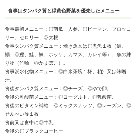
食事はタンパク質と緑黄色野菜を優先したメニュー
食事最初メニュー：◎南瓜、人参、◎ピーマン、ブロッコ
リー、セロリー、◎大根
食事タンパク質メニュー：焼き魚又は◎煮魚１枚（鯖、
鰯、◎鰹、鮭、鰊、ホッケ、カマス、カレイ等）、魚の練
り物（竹輪、◎かまぼこ）。
食事炭水化物メニュー：◎白米茶碗１杯、粕汁又は味噌
汁、
食後タンパク質メニュー：◎チーズ、◎ゆで卵。
食後の乳酸菌メニュー：◎ヨーグルト、◎乳酸菌、
食後のビタミン補給：◎ミックスナッツ、◎レーズン、◎
せんべい等１枚
食前又は食中に◎牛乳
食後の◎ブラックコーヒー