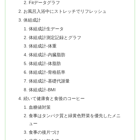
Fitデータグラフ
お風呂入浴中にストレッチでリフレッシュ
体組成計
体組成計生データ
体組成計測定記録とグラフ
体組成計-体重
体組成計-内臓脂肪
体組成計-体脂肪
体組成計-骨格筋率
体組成計-基礎代謝量
体組成計-BMI
続いて健康食と食後のコーヒー
血糖値対策
食事はタンパク質と緑黄色野菜を優先したメニ
ュー
食事の後片づけ