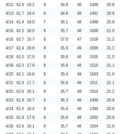
4/12
61.5
19.2
8
34.9
48
1489
20.8
4/13
61.7
19.4
8
34.8
49
1491
20.9
4/14
61.4
19.0
7
35.1
48
1489
20.8
4/15
62.2
18.0
8
35.7
48
1508
21.0
4/16
62.7
15.7
8
37.0
47
1529
21.2
4/17
62.4
18.8
8
35.5
49
1509
21.1
4/18
62.0
17.9
8
35.8
48
1505
21.0
4/19
62.3
17.9
8
35.8
48
1510
21.1
4/20
62.1
18.6
8
35.4
49
1503
21.0
4/21
62.3
17.7
8
35.9
48
1511
21.1
4/22
62.6
18.1
8
35.7
49
1514
21.2
4/23
61.9
18.7
8
35.3
49
1499
20.9
4/24
61.5
18.4
8
35.4
48
1394
20.8
4/25
61.8
17.9
8
35.8
48
1502
20.9
4/26
62.0
18.1
8
35.7
48
1504
21.0