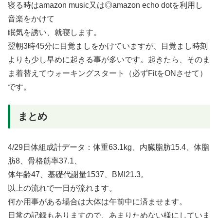
寝る時はamazon music又は◎amazon echo dotを利用し
音楽をかけて
眠気を誘い、就寝します。
翌朝3時45分に目覚ましをかけていますが、目覚まし時刻
よりも少し早めに起きる事が多いです。起きたら、そのま
ま着替えてウォーキングスタート（必ずFitをONさせて）
です。
まとめ
4/29日体組成計データ：体重63.1kg、内臓脂肪15.4、体脂
肪8、骨格筋率37.1、
体年齢47、基礎代謝量1537、BMI21.3。
以上の流れで一日が流れます。
何か用事がある場合は大体は午前中に済ませます。
日常の記録もありますので、あまりためない様にしていま