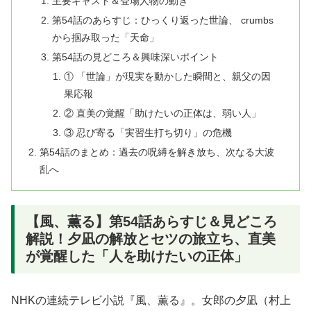
主要キャスト＆登場人物の動き
第54話のあらすじ：ひっくり返った世論、 crumbs
から掴み取った「天命」
第54話の見どころ＆興味深いポイント
① 「世論」が現実を動かした瞬間と、親父の因
果応報
② 直美の覚醒「助けたいの正体は、弱い人」
③ 忍び寄る「実習生打ち切り」の危機
第54話のまとめ：過去の呪縛を解き放ち、次なる大波
乱へ
【風、薫る】第54話あらすじ＆見どころ
解説！夕凪の解放とセツの旅立ち、直美
が覚醒した「人を助けたいの正体」
NHKの連続テレビ小説『風、薫る』。女郎の夕凪（村上