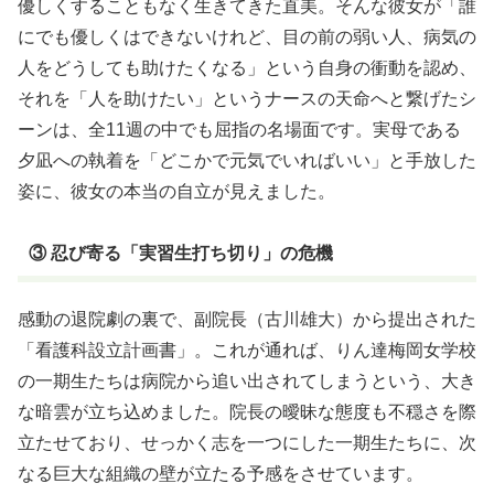
優しくすることもなく生きてきた直美
。そんな彼女が「誰
にでも優しくはできないけれど、目の前の弱い人、病気の
人をどうしても助けたくなる」という自身の衝動を認め、
それを「人を助けたい」というナースの天命へと繋げたシ
ーンは、全11週の中でも屈指の名場面です
。実母である
夕凪への執着を「どこかで元気でいればいい」と手放した
姿に、彼女の本当の自立が見えました
。
③ 忍び寄る「実習生打ち切り」の危機
感動の退院劇の裏で、副院長（古川雄大）から提出された
「看護科設立計画書」
。これが通れば、りん達梅岡女学校
の一期生たちは病院から追い出されてしまうという、大き
な暗雲が立ち込めました
。院長の曖昧な態度も不穏さを際
立たせており、せっかく志を一つにした一期生たちに、次
なる巨大な組織の壁が立たる予感をさせています
。