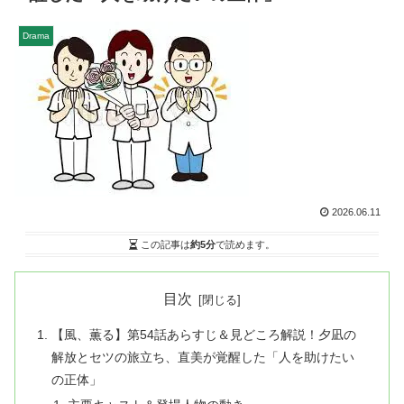
Drama
2026.06.11
この記事は
約5分
で読めます。
目次
【風、薫る】第54話あらすじ＆見どころ解説！夕凪の
解放とセツの旅立ち、直美が覚醒した「人を助けたい
の正体」