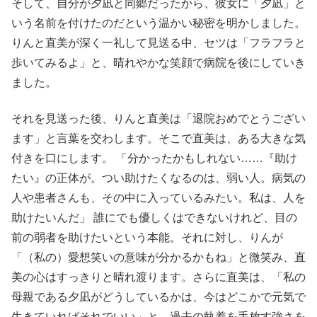
そして、自分が夕凪と同郷だったから、彼女に「夕凪」と
いう名前を付けたのだという温かい秘密を明かしました。
りんと直美が深く一礼して見送る中、セツは「フラフラと
歩いてみるよ」と、晴れやかな笑顔で病院を後にしていき
ました
。
それを見送った後、りんと直美は「退院おめでとうござい
ます」と言葉を交わします。そこで直美は、ある大きな気
付きを口にします。 「分かったかもしれない……『助け
たい』の正体が。つい助けたくなるのは、弱い人。病気の
人や患者さんも、その中に入っているみたい。私は、人を
助けたいんだ」 誰にでも優しくはできないけれど、目の
前の弱者を助けたいという本能。それに対し、りんが
「（私の）愛想笑いの意味が分かるかもね」と微笑み、直
美の心はすっきりと晴れ渡ります。さらに直美は、「私の
母親である夕凪がどうしているかは、今はどこかで元気で
生きていればそれでいい」と、過去の執着を手放す強さを