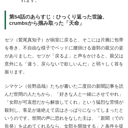
れます
。
第54話のあらすじ：ひっくり返った世論、
crumbsから掴み取った「天命」
セツ（鷲尾真知子）が病室に戻ると、そこには片腕に包帯
を巻き、不自由な様子でベッドに腰掛ける遊郭の親父の姿
がありました。セツが「戻るよ」と声をかけると、親父は
意外にも「違う、戻らないで欲しいんだ」と弱々しく首を
振ります。
シマケン（佐野晶哉）たちが書いた二度目の新聞記事を読
んだ世間の人たちから、「好きな人と一緒にさせてやれ」
「女郎が可哀想だから解放してくれ」という猛烈な苦情が
殺到し、客足が途絶えて店はさっぱりになってしまったと
いうのです。世間の声に恐れをなした主は、「新聞（での
告発）を止めてくれるなら、女郎を開放する」と条件を提