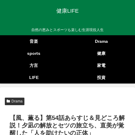
健康LIFE
自然の恵みとスポーツも楽しむ生涯現役人生
音楽
Drama
sports
健康
方言
家電
LIFE
投資
Drama
【風、薫る】第54話あらすじ＆見どころ解
説！夕凪の解放とセツの旅立ち、直美が覚
醒した「人を助けたいの正体」