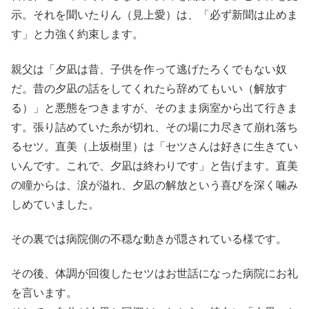
示。それを聞いたりん（見上愛）は、「必ず新聞は止めま
す」と力強く約束します。
親父は「夕凪は昔、子供を作って逃げたろくでもない奴
だ。昔の夕凪の話をしてくれたら辞めてもいい（解放す
る）」と悪態をつきますが、そのまま病室から出て行きま
す。張り詰めていた糸が切れ、その場に力尽きて崩れ落ち
るセツ。直美（上坂樹里）は「セツさんは好きに生きてい
いんです。これで、夕凪は終わりです」と告げます。直美
の瞳からは、涙が溢れ、夕凪の解放という喜びを深く噛み
しめていました。
その裏では病院側の不穏な動きが隠されている様です。
その後、体調が回復したセツはお世話になった病院にお礼
を言います。