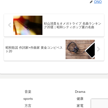
ONO
杉山清貴＆オメガトライブ 名曲ランキン
グ20選｜昭和シティポップ夏の名曲
昭和歌謡 作詞家×作曲家 黄金コンビベス
ト20
音楽
Drama
sports
健康
方言
家電