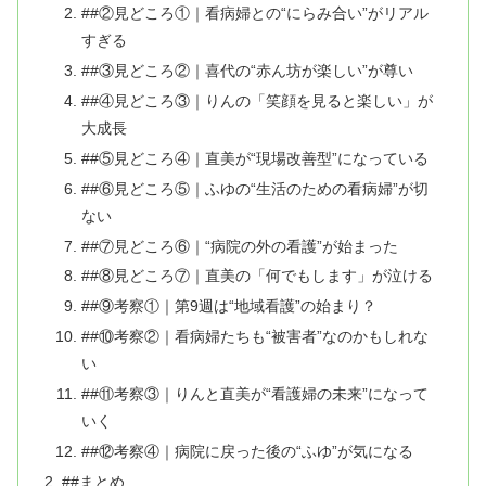
##②見どころ①｜看病婦との“にらみ合い”がリアル
すぎる
##③見どころ②｜喜代の“赤ん坊が楽しい”が尊い
##④見どころ③｜りんの「笑顔を見ると楽しい」が
大成長
##⑤見どころ④｜直美が“現場改善型”になっている
##⑥見どころ⑤｜ふゆの“生活のための看病婦”が切
ない
##⑦見どころ⑥｜“病院の外の看護”が始まった
##⑧見どころ⑦｜直美の「何でもします」が泣ける
##⑨考察①｜第9週は“地域看護”の始まり？
##⑩考察②｜看病婦たちも“被害者”なのかもしれな
い
##⑪考察③｜りんと直美が“看護婦の未来”になって
いく
##⑫考察④｜病院に戻った後の“ふゆ”が気になる
##まとめ