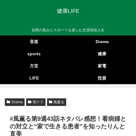
健康LIFE
自然の恵みとスポーツも楽しむ生涯現役人生
音楽
Drama
sports
健康
方言
家電
LIFE
投資
Drama
朝ドラ
風薫る
#風薫る第9週43話ネタバレ感想！看病婦と
の対立と“家で生きる患者”を知ったりんと
直美