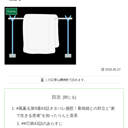
Drama
2026.05.27
この記事は
約4分
で読めます。
目次
#風薫る第9週43話ネタバレ感想！看病婦との対立と“家
で生きる患者”を知ったりんと直美
##①第43話のあらすじ