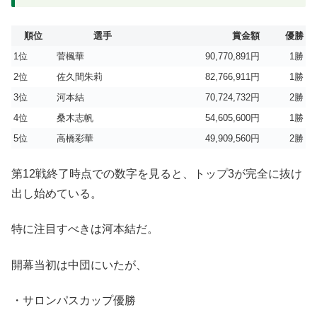
順位
選手
賞金額
優勝
1位
菅楓華
90,770,891円
1勝
2位
佐久間朱莉
82,766,911円
1勝
3位
河本結
70,724,732円
2勝
4位
桑木志帆
54,605,600円
1勝
5位
高橋彩華
49,909,560円
2勝
第12戦終了時点での数字を見ると、トップ3が完全に抜け
出し始めている。
特に注目すべきは河本結だ。
開幕当初は中団にいたが、
・サロンパスカップ優勝