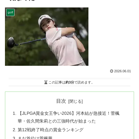
golf
2026.06.01
この記事は
約3分
で読めます。
目次
【JLPGA賞金女王争い2026】河本結が急接近！菅楓
華・佐久間朱莉との三強時代が始まった
第12戦終了時点の賞金ランキング
まだ首位は菅楓華