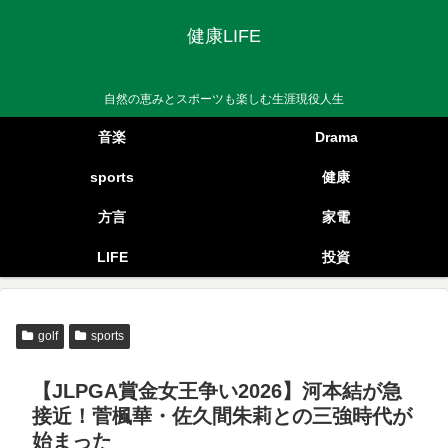
健康LIFE
自然の恵みとスポーツも楽しむ生涯現役人生
音楽
Drama
sports
健康
方言
家電
LIFE
投資
golf
sports
【JLPGA賞金女王争い2026】河本結が急
接近！菅楓華・佐久間朱莉との三強時代が
始まった