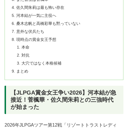
佐久間朱莉は最も怖い存在
河本結が一気に主役へ
桑木志帆と高橋彩華も黙っていない
意外な伏兵たち
現時点の賞金女王予想
本命
対抗
大穴ではなく本格候補
まとめ
【JLPGA賞金女王争い2026】河本結が急
接近！菅楓華・佐久間朱莉との三強時代
が始まった
2026年JLPGAツアー第12戦「リゾートトラストレディ