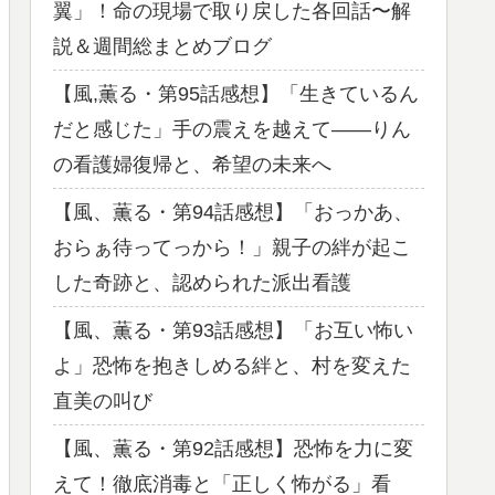
翼」！命の現場で取り戻した各回話〜解
説＆週間総まとめブログ
【風,薫る・第95話感想】「生きているん
だと感じた」手の震えを越えて——りん
の看護婦復帰と、希望の未来へ
【風、薫る・第94話感想】「おっかあ、
おらぁ待ってっから！」親子の絆が起こ
した奇跡と、認められた派出看護
【風、薫る・第93話感想】「お互い怖い
よ」恐怖を抱きしめる絆と、村を変えた
直美の叫び
【風、薫る・第92話感想】恐怖を力に変
えて！徹底消毒と「正しく怖がる」看