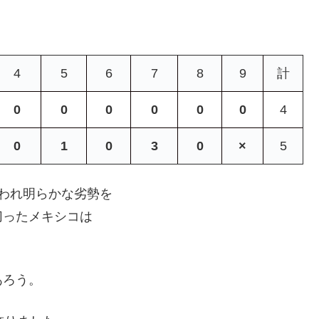
4
5
6
7
8
9
計
0
0
0
0
0
0
4
0
1
0
3
0
×
5
われ明らかな劣勢を
切ったメキシコは
あろう。