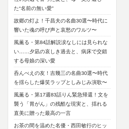
た“名前の無い愛”
故郷の灯よ！千昌夫の名曲30選〜時代に
響いた魂の呼び声と哀愁のワルツ〜
風薫る・第84話解説涙なしには見られな
い……夕凪の哀しき過去と、病床で交錯
する母娘の深い愛
呑んべえの友！吉幾三の名曲30選〜時代
を揺らした爆笑ラップとしみじみ演歌〜
風薫る・第17週83話りん緊急帰還！文を
襲う「胃がん」の残酷な現実と、揺れる
直美に贈った最高の一言
お茶の間を温めた名優・西田敏行のヒッ