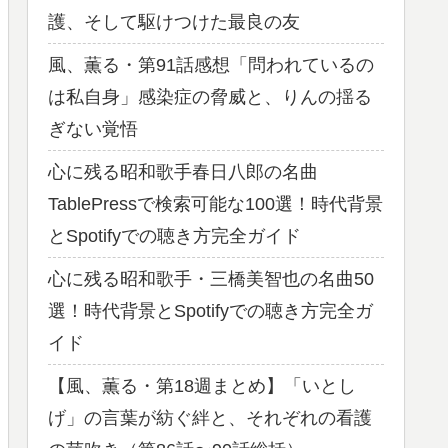
護、そして駆けつけた最良の友
風、薫る・第91話感想「問われているの
は私自身」感染症の脅威と、りんの揺る
ぎない覚悟
心に残る昭和歌手春日八郎の名曲
TablePressで検索可能な100選！時代背景
とSpotifyでの聴き方完全ガイド
心に残る昭和歌手・三橋美智也の名曲50
選！時代背景とSpotifyでの聴き方完全ガ
イド
【風、薫る・第18週まとめ】「いとし
げ」の言葉が紡ぐ絆と、それぞれの看護