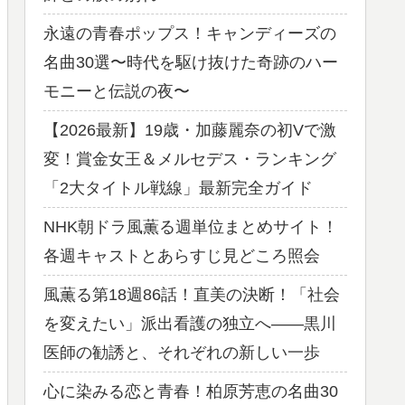
永遠の青春ポップス！キャンディーズの
名曲30選〜時代を駆け抜けた奇跡のハー
モニーと伝説の夜〜
【2026最新】19歳・加藤麗奈の初Vで激
変！賞金女王＆メルセデス・ランキング
「2大タイトル戦線」最新完全ガイド
NHK朝ドラ風薫る週単位まとめサイト！
各週キャストとあらすじ見どころ照会
風薫る第18週86話！直美の決断！「社会
を変えたい」派出看護の独立へ——黒川
医師の勧誘と、それぞれの新しい一歩
心に染みる恋と青春！柏原芳恵の名曲30