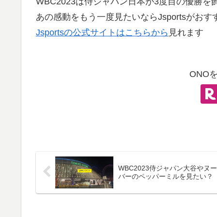
WBC2023は侍ジャパン日本が3度目の優勝を
あの感動をもう一度見たいならJsportsがおす
Jsportsの公式サイトはこちらから
見れます
ONO
WBC2023侍ジャパン大谷やヌ
バーのペッパーミルを見たい？