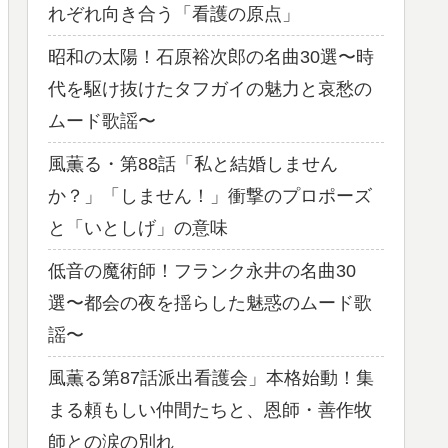
れぞれ向き合う「看護の原点」
昭和の太陽！石原裕次郎の名曲30選〜時
代を駆け抜けたタフガイの魅力と哀愁の
ムード歌謡〜
風薫る・第88話「私と結婚しません
か？」「しません！」衝撃のプロポーズ
と「いとしげ」の意味
低音の魔術師！フランク永井の名曲30
選〜都会の夜を揺らした魅惑のムード歌
謡〜
風薫る第87話派出看護会」本格始動！集
まる頼もしい仲間たちと、恩師・善作牧
師との涙の別れ