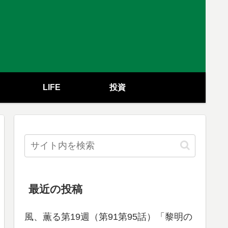
LIFE
投資
最近の投稿
風、薫る第19週（第91第95話）「黎明の