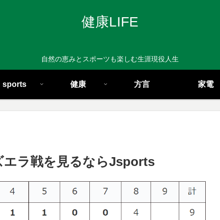
健康LIFE
自然の恵みとスポーツも楽しむ生涯現役人生
sports
健康
方言
家電
ラ戦を見るならJsports