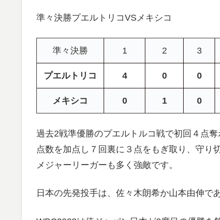
準々決勝プエルトリコVSメキシコ
準々決勝
1
2
3
プエルトリコ
4
0
0
メキシコ
0
1
0
過去2戦準優勝のプエルトルコ戦で初回４点奪
点数を加点し７回裏に３点をもぎ取り、守り
メジャーリーガーも多く強敵です。
日本の先発投手は、佐々木朗希か山本由伸で