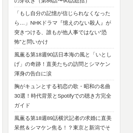
の芽吹き（第86話〜90話総括）
「もし自分の記憶が信じられなくなった
ら…」NHKドラマ『憶えのない殺人』が
突きつける、誰もが他人事ではない“恐
怖”と問いかけ
風薫る第18週90話日本海の風と「いとし
げ」の奇跡！直美たちの訪問とシマケン
渾身の告白に涙
胸がキュンとする初恋の歌・昭和の名曲
30選！時代背景とSpotifyでの聴き方完全
ガイド
風薫る第18週89話横沢記者の求婚に直美
呆然＆シマケン焦る！？東京と新潟でそ