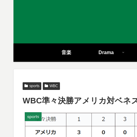
音楽
Drama
sports
WBC
WBC準々決勝アメリカ対ベネズエ
sports