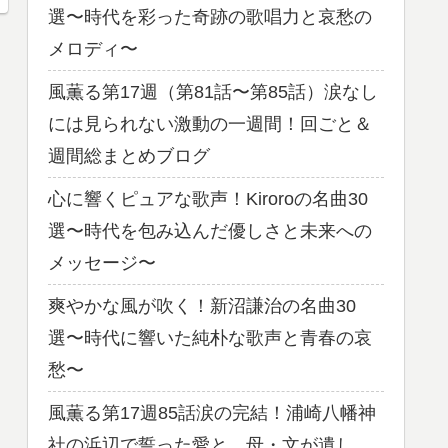
選〜時代を彩った奇跡の歌唱力と哀愁の
メロディ〜
風薫る第17週（第81話〜第85話）涙なし
には見られない激動の一週間！回ごと＆
週間総まとめブログ
心に響くピュアな歌声！Kiroroの名曲30
選〜時代を包み込んだ優しさと未来への
メッセージ〜
爽やかな風が吹く！新沼謙治の名曲30
選〜時代に響いた純朴な歌声と青春の哀
愁〜
風薫る第17週85話涙の完結！浦崎八幡神
社の浜辺で誓った愛と、母・文が遺し