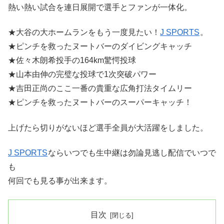
熱い熱い試合を連日展開で選手とファンが一体化。
★大谷の大ホームランをもう一度見たい！
J SPORTS
。
★ピンチを救ったヌートバーのダイビングキャッチ
★佐々木朗希投手の164km驚愕投球
★山本由伸の完璧な投球で1次突破パワー
★吉田正尚のここ一番の貴重な広角打法タイムリー
★ピンチを救ったヌートバーのスーパーキャッチ！
上げたら切りがないほど選手全員が大活躍をしました。
J SPORTS
ならいつでも生中継は勿論見逃し配信でいつで
も
何回でも見る事が出来ます。
目次