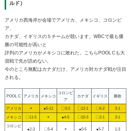
ルド）
アメリカ西海岸が会場でアメリカ、メキシコ、コロンビ
ア、
カナダ、イギリスの５チームが競います。WBCで最も優
勝の可能性が高いと
評判のアメリカがメキシコに敗れた。こちらPOOL Cも大
混戦で先が読めない。
今のところ無配はカナダだけ、アメリカ対カナダ戦が注目
される。
コロンビ
POOL C
アメリカ
メキシコ
カナダ
イギリス
勝敗
ア
アメリカ
⊗
●5-11
〇3-2
〇12-1
〇6-2
3-1
メキシコ
〇11-5
⊗
●4-5
〇10-3
〇2-1
3-1
コロンビ
●2-3
〇5-4
⊗
●0-5
●5-7
1-3