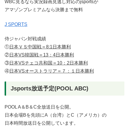
WBC見るなら実況録画見逃し対応のjsportsが
アマゾンプレミアムなら決勝まで無料
J SPORTS
侍ジャパン対戦成績
①
日本ＶＳ中国戦＝8:1日本勝利
②
日本VS韓国戦＝13：4日本勝利
③
日本VSチェコ共和国＝10：2日本勝利
④
日本VSオーストラリア＝７：１日本勝利
Jsports放送予定(POOL ABC)
POOL A＆B＆C全放送日を公開。
日本会場Bを先頭にA（台湾）とC（アメリカ）の
日本時間放送日を公開しています。