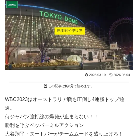
sports
2023.03.10
2026.03.04
この記事は
約8分
で読めます。
WBC2023はオーストラリア戦も圧倒し4連勝トップ通
過。
侍ジャパン強打線の爆発が止まらない！！！
勝利を呼ぶペッパーミルアクション
大谷翔平・ヌートバーがチームムードを盛り上げろ！