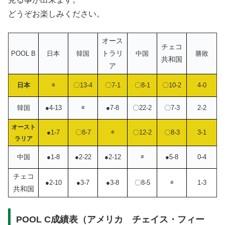
どうぞお楽しみください。
オース
チェコ
トラリ
POOL B
日本
韓国
中国
勝敗
共和国
ア
日本
⊗
〇13-4
〇7-1
〇8-1
〇10-2
4-0
韓国
●4-13
⊗
●7-8
〇22-2
〇7-3
2-2
オースト
●1-7
〇8-7
⊗
〇12-2
〇8-3
3-1
ラリア
中国
●1-8
●2-22
●2-12
⊗
●5-8
0-4
チェコ
●2-10
●3-7
●3-8
〇8-5
⊗
1-3
共和国
POOL C成績表（アメリカ チェイス・フィー