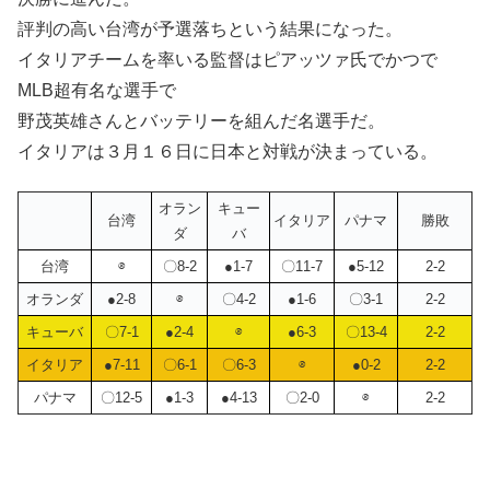
評判の高い台湾が予選落ちという結果になった。
イタリアチームを率いる監督はピアッツァ氏でかつで
MLB超有名な選手で
野茂英雄さんとバッテリーを組んだ名選手だ。
イタリアは３月１６日に日本と対戦が決まっている。
オラン
キュー
台湾
イタリア
パナマ
勝敗
ダ
バ
台湾
⊗
〇8-2
●1-7
〇11-7
●5-12
2-2
オランダ
●2-8
⊗
〇4-2
●1-6
〇3-1
2-2
キューバ
〇7-1
●2-4
⊗
●6-3
〇13-4
2-2
イタリア
●7-11
〇6-1
〇6-3
⊗
●0-2
2-2
パナマ
〇12-5
●1-3
●4-13
〇2-0
⊗
2-2