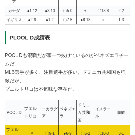
ア
カナダ
●1-12
●3-10
〇5-0
⊗
〇18-8
2-2
イギリス
●2-6
●1-2
〇7-5
●8-18
⊗
1-3
PLOOL D成績表
POOL Dも混戦だが頭一つ抜けているのがベネズエラチー
ムだ。
MLB選手が多く、注目選手が多い。ドミニカ共和国も強
敵だが、
プエルトリコは不気味な存在だ。
ドミニ
プエル
ニカラグ
ベネズエ
イスラエ
カ共和
POOL D
勝敗
トリコ
ア
ラ
ル
国
プエル
⊗
〇9-1
●6-9
〇5-2
〇10-0
3-1