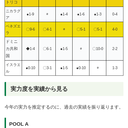
トリコ
ニカラグ
●1-9
⊗
●1-4
●1-6
●1-3
0-4
ア
ベネズエ
〇9-6
〇4-1
⊗
〇5-1
〇5-1
4-0
ラ
ドミニ
カ共和
◆1-4
〇6-1
●1-5
⊗
〇10-0
2-2
国
イスラエ
●0-10
〇3-1
●1-5
●0-10
⊗
1-3
ル
実力度を実績から見る
今年の実力を推定するのに、過去の実績を振り返ります。
POOL A