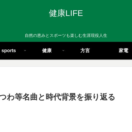
健康LIFE
自然の恵みとスポーツも楽しむ生涯現役人生
sports
健康
方言
家電
待つわ等名曲と時代背景を振り返る