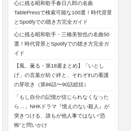
心に残る昭和歌手春日八郎の名曲
TablePressで検索可能な100選！時代背景
とSpotifyでの聴き方完全ガイド
心に残る昭和歌手・三橋美智也の名曲50
選！時代背景とSpotifyでの聴き方完全ガ
イド
【風、薫る・第18週まとめ】「いとし
げ」の言葉が紡ぐ絆と、それぞれの看護
の芽吹き（第86話〜90話総括）
「もし自分の記憶が信じられなくなった
ら…」NHKドラマ『憶えのない殺人』が
突きつける、誰もが他人事ではない“恐
怖”と問いかけ