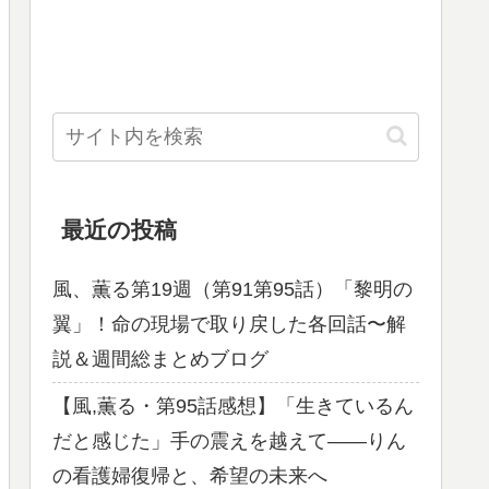
最近の投稿
風、薫る第19週（第91第95話）「黎明の
翼」！命の現場で取り戻した各回話〜解
説＆週間総まとめブログ
【風,薫る・第95話感想】「生きているん
だと感じた」手の震えを越えて——りん
の看護婦復帰と、希望の未来へ