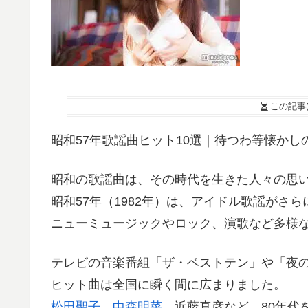
この記事
昭和57年歌謡曲ヒット10選｜待つわ等懐か
昭和の歌謡曲は、その時代を生きた人々の思
昭和57年（1982年）は、アイドル歌謡がさ
ニューミュージックやロック、演歌など多様
テレビの音楽番組「ザ・ベストテン」や「夜
ヒット曲は全国に瞬く間に広まりました。
松田聖子
、
中森明菜
、近藤真彦など、80年代