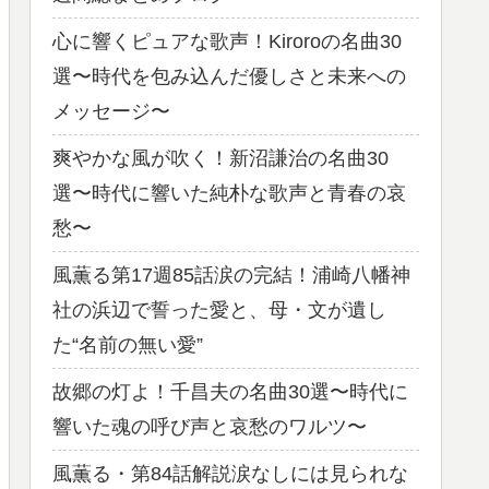
心に響くピュアな歌声！Kiroroの名曲30
選〜時代を包み込んだ優しさと未来への
メッセージ〜
爽やかな風が吹く！新沼謙治の名曲30
選〜時代に響いた純朴な歌声と青春の哀
愁〜
風薫る第17週85話涙の完結！浦崎八幡神
社の浜辺で誓った愛と、母・文が遺し
た“名前の無い愛”
故郷の灯よ！千昌夫の名曲30選〜時代に
響いた魂の呼び声と哀愁のワルツ〜
風薫る・第84話解説涙なしには見られな