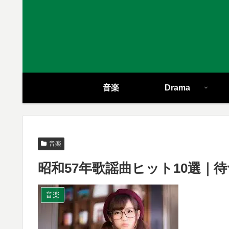
音楽
Drama
音楽
昭和57年歌謡曲ヒット10選｜
音楽