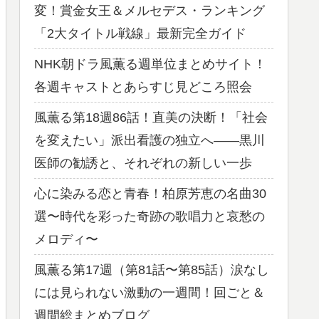
変！賞金女王＆メルセデス・ランキング
「2大タイトル戦線」最新完全ガイド
NHK朝ドラ風薫る週単位まとめサイト！
各週キャストとあらすじ見どころ照会
風薫る第18週86話！直美の決断！「社会
を変えたい」派出看護の独立へ——黒川
医師の勧誘と、それぞれの新しい一歩
心に染みる恋と青春！柏原芳恵の名曲30
選〜時代を彩った奇跡の歌唱力と哀愁の
メロディ〜
風薫る第17週（第81話〜第85話）涙なし
には見られない激動の一週間！回ごと＆
週間総まとめブログ