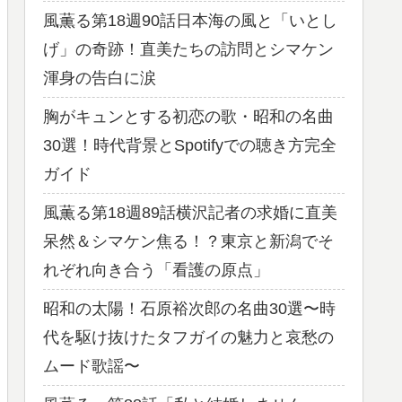
風薫る第18週90話日本海の風と「いとし
げ」の奇跡！直美たちの訪問とシマケン
渾身の告白に涙
胸がキュンとする初恋の歌・昭和の名曲
30選！時代背景とSpotifyでの聴き方完全
ガイド
風薫る第18週89話横沢記者の求婚に直美
呆然＆シマケン焦る！？東京と新潟でそ
れぞれ向き合う「看護の原点」
昭和の太陽！石原裕次郎の名曲30選〜時
代を駆け抜けたタフガイの魅力と哀愁の
ムード歌謡〜