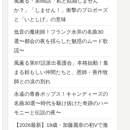
風薫る・第88話「私と結婚しません
か？」「しません！」衝撃のプロポーズ
と「いとしげ」の意味
低音の魔術師！フランク永井の名曲30
選〜都会の夜を揺らした魅惑のムード歌
謡〜
風薫る第87話派出看護会」本格始動！集
まる頼もしい仲間たちと、恩師・善作牧
師との涙の別れ
永遠の青春ポップス！キャンディーズの
名曲30選〜時代を駆け抜けた奇跡のハー
モニーと伝説の夜〜
【2026最新】19歳・加藤麗奈の初Vで激