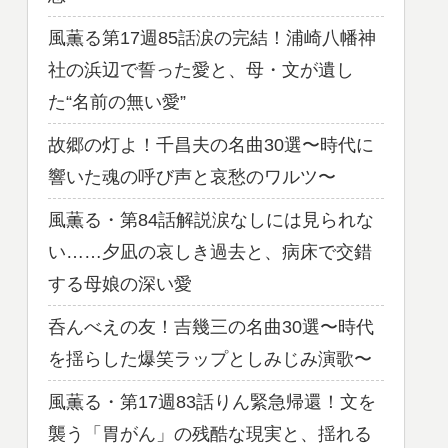
風薫る第17週85話涙の完結！浦崎八幡神
社の浜辺で誓った愛と、母・文が遺し
た“名前の無い愛”
故郷の灯よ！千昌夫の名曲30選〜時代に
響いた魂の呼び声と哀愁のワルツ〜
風薫る・第84話解説涙なしには見られな
い……夕凪の哀しき過去と、病床で交錯
する母娘の深い愛
呑んべえの友！吉幾三の名曲30選〜時代
を揺らした爆笑ラップとしみじみ演歌〜
風薫る・第17週83話りん緊急帰還！文を
襲う「胃がん」の残酷な現実と、揺れる