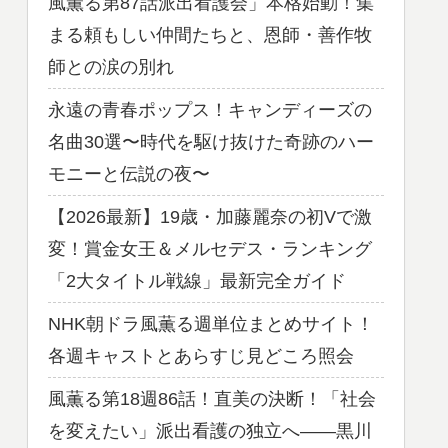
風薫る第87話派出看護会」本格始動！集
まる頼もしい仲間たちと、恩師・善作牧
師との涙の別れ
永遠の青春ポップス！キャンディーズの
名曲30選〜時代を駆け抜けた奇跡のハー
モニーと伝説の夜〜
【2026最新】19歳・加藤麗奈の初Vで激
変！賞金女王＆メルセデス・ランキング
「2大タイトル戦線」最新完全ガイド
NHK朝ドラ風薫る週単位まとめサイト！
各週キャストとあらすじ見どころ照会
風薫る第18週86話！直美の決断！「社会
を変えたい」派出看護の独立へ——黒川