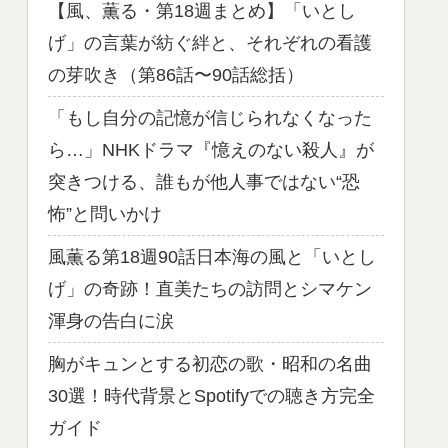
【風、薫る・第18週まとめ】「いとし
げ」の言葉が紡ぐ絆と、それぞれの看護
の芽吹き（第86話〜90話総括）
「もし自分の記憶が信じられなくなった
ら…」NHKドラマ『憶えのない殺人』が
突きつける、誰もが他人事ではない“恐
怖”と問いかけ
風薫る第18週90話日本海の風と「いとし
げ」の奇跡！直美たちの訪問とシマケン
渾身の告白に涙
胸がキュンとする初恋の歌・昭和の名曲
30選！時代背景とSpotifyでの聴き方完全
ガイド