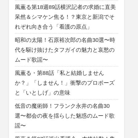
風薫る第18週89話横沢記者の求婚に直美
呆然＆シマケン焦る！？東京と新潟でそ
れぞれ向き合う「看護の原点」
昭和の太陽！石原裕次郎の名曲30選〜時
代を駆け抜けたタフガイの魅力と哀愁の
ムード歌謡〜
風薫る・第88話「私と結婚しません
か？」「しません！」衝撃のプロポーズ
と「いとしげ」の意味
低音の魔術師！フランク永井の名曲30
選〜都会の夜を揺らした魅惑のムード歌
謡〜