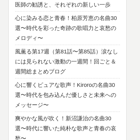
医師の勧誘と、それぞれの新しい一歩
心に染みる恋と青春！柏原芳恵の名曲30
選〜時代を彩った奇跡の歌唱力と哀愁の
メロディ〜
風薫る第17週（第81話〜第85話）涙なし
には見られない激動の一週間！回ごと＆
週間総まとめブログ
心に響くピュアな歌声！Kiroroの名曲30
選〜時代を包み込んだ優しさと未来への
メッセージ〜
爽やかな風が吹く！新沼謙治の名曲30
選〜時代に響いた純朴な歌声と青春の哀
愁〜