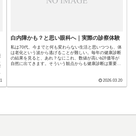
白内障かも？と思い眼科へ｜実際の診察体験
私は70代、今までと何も変わらない生活と思いつつも、体
は老化という波から逃げることが難しい。毎年の健康診断
眼
の結果を見ると、あれ？なにこれ、数値が高いb評価等が
し
自然に出てきます。そういう観点からも健康診断は重要。
字
眼底検査で疑白内障の文字、すぐに眼科検診行った。
と
21
2026.03.20