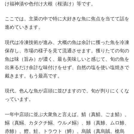
け福神漬や色付け大根（桜漬け）等です。
ここでは、主菜の中で特に大好きな魚に焦点を当てて話を
進めていきます。
現代は冷凍技術が進み、大概の魚は余計に獲った魚を冷凍
保存し、市場の様子を見て流通させます。獲りたての旬の
魚は味（旨み）が濃く、最も美味しいと感じて、旬の魚を
出来るだけ余計な味付けをせず、自然の塩を使い塩焼きで
戴きます。もう最高です。
現代、色んな魚が店頭に並びますので、旬が判りにくくな
っています。
一年中店頭に並ぶ大衆魚と言えば、鯖（真鯖、ごま鯖）、
鰯（真鰯、カタクチ鰯、ウルメ鰯）、鯵（真鯵、ムロ鯵、
赤鯵）、鰹、鮭、トラウト（鱒）、烏賊（真烏賊、槍烏