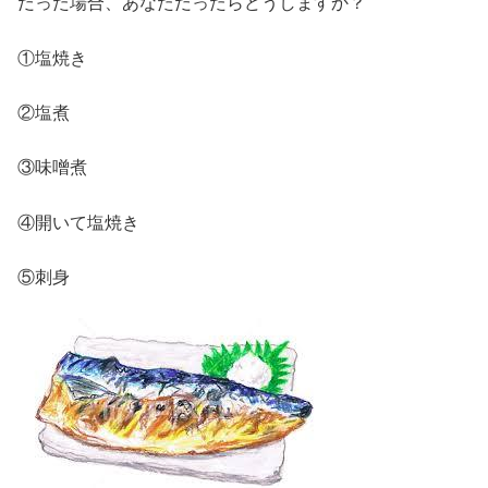
だった場合、あなただったらどうしますか？
①塩焼き
②塩煮
③味噌煮
④開いて塩焼き
⑤刺身