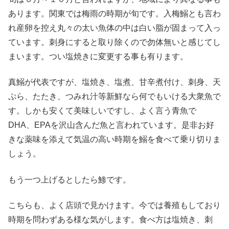
あります。関東では梅雨の時期が旬です。入梅鰯とも言わ
れ産卵を控え丸々の太い魚体の中は白い脂が固まって入っ
ています。刺身にすると取り除くので勿体無いと感じてし
まいます。つい塩焼きに変更する事も有ります。
真鰯が代表ですが、塩焼き、塩煮、甘辛煮付け、刺身、天
ぷら、たたき、つみれ汁等新鮮なら何でもいける大衆魚で
す。しかも安くて美味しいですし、よく言う青魚で
DHA、EPAを沢山含んだ魚と言われています。是非お好
きな薬味を添えて気温の高い時期を鰯を食べて乗り切りま
しょう。
もう一つ上げるとしたら鯵です。
こちらも、よく店頭で見かけます。今では養殖もしており
時期を問わずある様な気がします。食べ方は塩焼き、刺