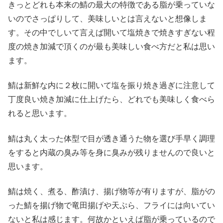
きっとどれも本来の鯖の最大の特徴である脂が乗っていな
いのでさっぱりして、美味しいとは言えないと想像しま
す。その中でしいて言えば開いて塩焼きで焼きすぎない程
度の焼き加減で頂くのが最も美味しい食べ方だと私は思い
ます。
鯖は新鮮な内に２枚に開いて塩を振り焼き過ぎに注意して
丁度良い焼き加減に仕上げたら、どれでも美味しく食べら
れると思います。
鯖は丸く太った体型で目が透き通うた物を選び手早く調理
をすると内蔵の臭み等を身に臭みが残りませんので良いと
思います。
鯖は焼く、煮る、酢漬け、揚げ物等が有りますが、脂がの
った鯖を揚げ物で竜田揚げや天ぷら、フライには向いてい
ないと私は感じます。何故かといえば脂が乗っているので