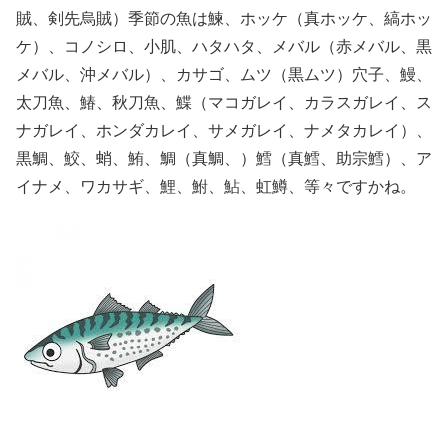
賊、剣先烏賊）季節の魚は鰊、ホッケ（真ホッケ、縞ホッ
ケ）、コノシロ、小肌、ハタハタ、メバル（赤メバル、黒
メバル、沖メバル）、カサゴ、ムツ（黒ムツ）穴子、鰻、
太刀魚、鰆、秋刀魚、鰈（マコガレイ、カラスガレイ、ス
ナガレイ、ホンダカレイ、サメガレイ、ナメタカレイ）、
黒鯛、鮫、蛸、鮪、鯛（真鯛、）鱈（真鱈、助宗鱈）、ア
イナメ、ワカサギ、鯉、鮒、鮎、虹鱒、等々ですかね。