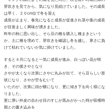
芽吹きを見てから、気になり見続けていました。その成長
は早く、２０cm位で冬を迎え
成長が止まり、春先になると成長が促進され茎や葉の成長
が目覚ましく興味が湧きました。
昨年の秋に思い出し、そら豆の種を購入し種まきという
か、土に種を埋めて、芽吹きを確認し冬を越し、寒さに負
けて枯れていないか気に掛けていました。
すると４月になると一気に成長が進み、白っぽい花が咲
き、その後さやとなり
さやが太くなり次第にさやに丸みが出て、そら豆らしい形
状になり、さやが空をむいて
いたのが、次第に頭が横になり、更に傾き下を向く様にな
りました。
更に厚い外皮の合わせ目のすじが黒みがかった時が収穫時
期との書き込みを