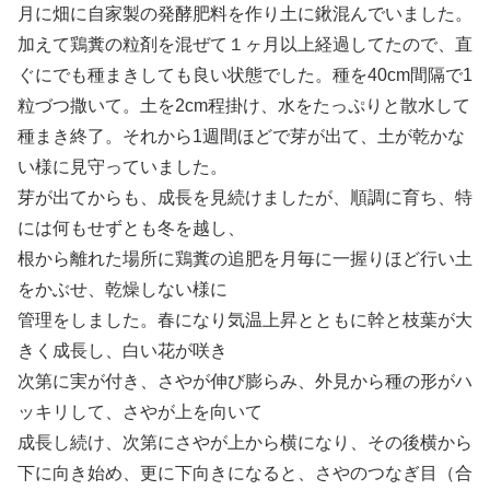
月に畑に自家製の発酵肥料を作り土に鍬混んでいました。
加えて鶏糞の粒剤を混ぜて１ヶ月以上経過してたので、直
ぐにでも種まきしても良い状態でした。種を40cm間隔で1
粒づつ撒いて。土を2cm程掛け、水をたっぷりと散水して
種まき終了。それから1週間ほどで芽が出て、土が乾かな
い様に見守っていました。
芽が出てからも、成長を見続けましたが、順調に育ち、特
には何もせずとも冬を越し、
根から離れた場所に鶏糞の追肥を月毎に一握りほど行い土
をかぶせ、乾燥しない様に
管理をしました。春になり気温上昇とともに幹と枝葉が大
きく成長し、白い花が咲き
次第に実が付き、さやが伸び膨らみ、外見から種の形がハ
ッキリして、さやが上を向いて
成長し続け、次第にさやが上から横になり、その後横から
下に向き始め、更に下向きになると、さやのつなぎ目（合