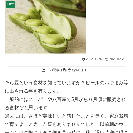
LIFE
2022.05.26
2026.02.20
この記事は
約7分
で読めます。
そら豆という食材を知っていますか？ビールのおつまみ等
に出される事も有ります。
一般的にはスーパーや八百屋で5月から６月頃に販売され
る食材だと思います。
過去には、さほど美味しいと感じたことも無く、家庭栽培
で育てようと思った事もありませんでした。以前朝のウォ
ーキングの際によその畑を見た時に、秋も遅い時期に緑の