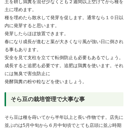
土を耕し鶏糞を混ぜ少なくとも２週間以上空けてから種を
土に埋めます。
種を埋めたら散水して発芽を促します。通常なら１０日以
内に発芽すると思います。
発芽したらほぼ放置できます。
春になり成長が進むと葉が大きくなり風が強い日に倒され
る事もあります。
安全を見て支柱を立てて転倒防止も必要もあるでしょう。
成長すると追肥も必要です。追肥は鶏糞を使います。それ
には無臭で害虫防止に
発酵鶏糞の粉や粒などを使いましょう。
そら豆の栽培管理で大事な事
そら豆は種を蒔いてから半年以上と長い作物です。店先に
並ぶのは5月中旬から６月中旬頃でとても店頭に並ぶ時期