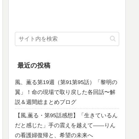
最近の投稿
風、薫る第19週（第91第95話）「黎明の
翼」！命の現場で取り戻した各回話〜解
説＆週間総まとめブログ
【風,薫る・第95話感想】「生きているん
だと感じた」手の震えを越えて——りん
の看護婦復帰と、希望の未来へ