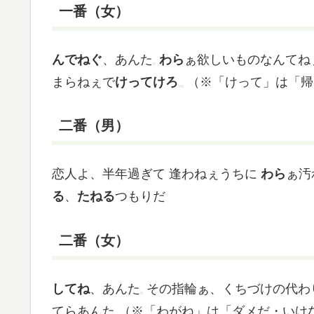
一番（女）
んでねぐ
、あんた
わら
ぁ欲しいものなんてね
まらねぇで
けってけろ
（※「けって」は「帰
二番（男）
恋人よ、半年過ぎて
逢わねぇうちに
わら
ぁ汚
る
、
たねる
つもりだ
二番（女）
してね
、あんた
その指輪ぁ、くちづけの代わ
てらあんた
（※「わがね」は「ダメだ・いけ