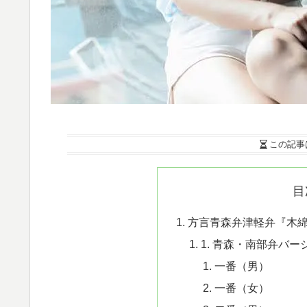
この記事
目
方言青森弁津軽弁『木
1. 青森・南部弁バー
一番（男）
一番（女）