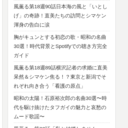
風薫る第18週90話日本海の風と「いとし
げ」の奇跡！直美たちの訪問とシマケン
渾身の告白に涙
胸がキュンとする初恋の歌・昭和の名曲
30選！時代背景とSpotifyでの聴き方完全
ガイド
風薫る第18週89話横沢記者の求婚に直美
呆然＆シマケン焦る！？東京と新潟でそ
れぞれ向き合う「看護の原点」
昭和の太陽！石原裕次郎の名曲30選〜時
代を駆け抜けたタフガイの魅力と哀愁の
ムード歌謡〜