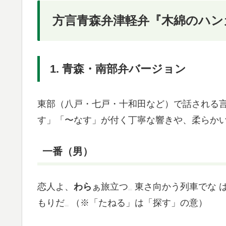
方言青森弁津軽弁『木綿のハン
1. 青森・南部弁バージョン
東部（八戸・七戸・十和田など）で話される
す」「〜なす」が付く丁寧な響きや、柔らか
一番（男）
恋人よ、
わら
ぁ旅立つ
東さ向かう列車でな
もりだ
（※「たねる」は「探す」の意）