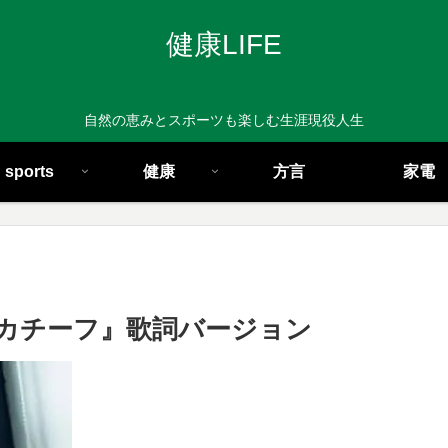
健康LIFE
自然の恵みとスポーツも楽しむ生涯現役人生
sports
健康
方言
家電
カチーフ』歌詞バージョン