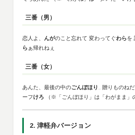
三番（男）
恋人よ、
んが
のこと忘れて
変わってぐ
わら
を
ら
ぁ帰れねぇ
三番（女）
あんた、最後の中の
ごんぼほり
贈りものねだ
ーフ
けろ
（※「ごんぼほり」は「わがまま」
2. 津軽弁バージョン