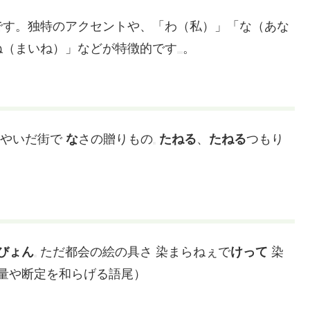
です。独特のアクセントや、「わ（私）」「な（あな
ね（まいね）」などが特徴的です
。
なやいだ街で
な
さの贈りもの
たねる
、
たねる
つもり
びょん
ただ都会の絵の具さ 染まらねぇで
けって
染
量や断定を和らげる語尾）