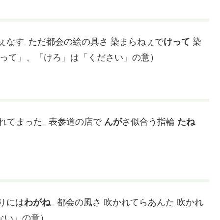
ぇなす
ただ都会の絵の具さ 染まらねぇで
けって
染
って」、「けろ」は「ください」の意）
れてまった
表参道の店で
んが
さ似合う指輪
たね
りには
わがね
都会の風さ 吹かれてらあんた
吹かれ
ない」の意）