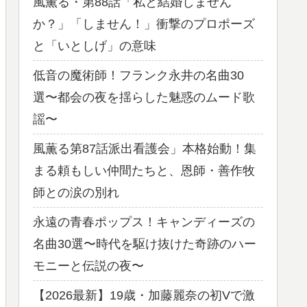
風薫る・第88話「私と結婚しません
か？」「しません！」衝撃のプロポーズ
と「いとしげ」の意味
低音の魔術師！フランク永井の名曲30
選〜都会の夜を揺らした魅惑のムード歌
謡〜
風薫る第87話派出看護会」本格始動！集
まる頼もしい仲間たちと、恩師・善作牧
師との涙の別れ
永遠の青春ポップス！キャンディーズの
名曲30選〜時代を駆け抜けた奇跡のハー
モニーと伝説の夜〜
【2026最新】19歳・加藤麗奈の初Vで激