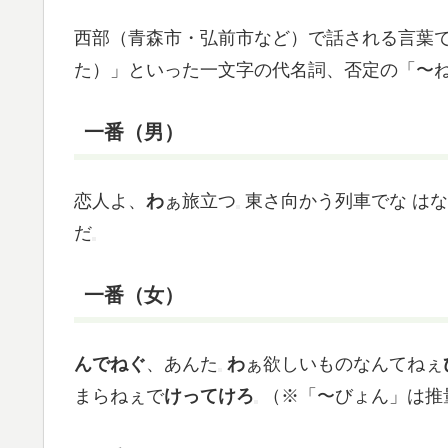
西部（青森市・弘前市など）で話される言葉
た）」といった一文字の代名詞、否定の「〜
一番（男）
恋人よ、
わ
ぁ旅立つ
東さ向かう列車でな
は
だ
一番（女）
んでねぐ
、あんた
わ
ぁ欲しいものなんてねぇ
まらねぇで
けってけろ
（※「〜びょん」は推