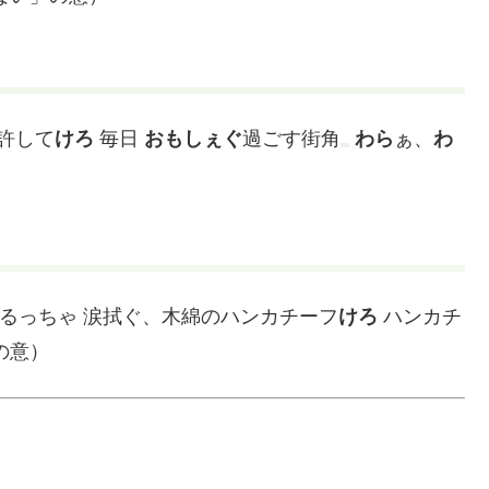
 許して
けろ
毎日
おもしぇぐ
過ごす街角
わら
ぁ、
わ
るっちゃ
涙拭ぐ、木綿のハンカチーフ
けろ
ハンカチ
の意）