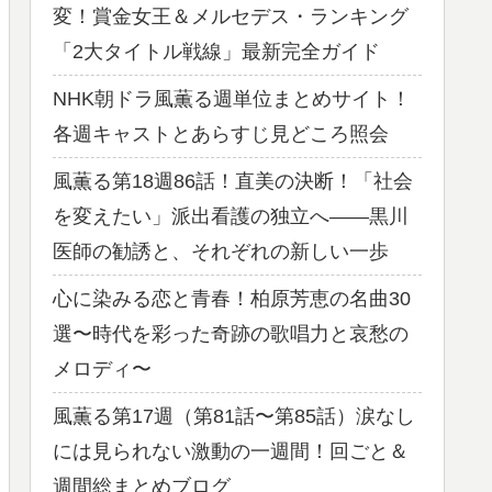
変！賞金女王＆メルセデス・ランキング
「2大タイトル戦線」最新完全ガイド
NHK朝ドラ風薫る週単位まとめサイト！
各週キャストとあらすじ見どころ照会
風薫る第18週86話！直美の決断！「社会
を変えたい」派出看護の独立へ——黒川
医師の勧誘と、それぞれの新しい一歩
心に染みる恋と青春！柏原芳恵の名曲30
選〜時代を彩った奇跡の歌唱力と哀愁の
メロディ〜
風薫る第17週（第81話〜第85話）涙なし
には見られない激動の一週間！回ごと＆
週間総まとめブログ