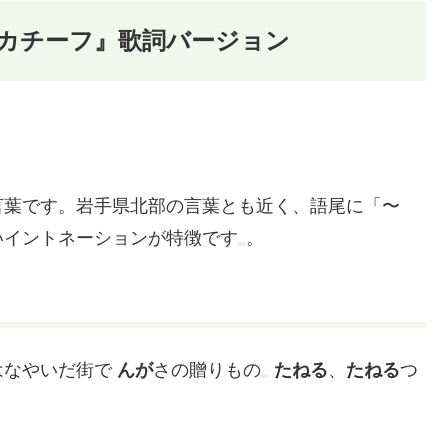
カチーフ』歌詞バージョン
言葉です。岩手県北部の言葉とも近く、語尾に「〜
いイントネーションが特徴です
。
はなやいだ街で
んが
さの贈りもの
たねる
、
たねる
つ