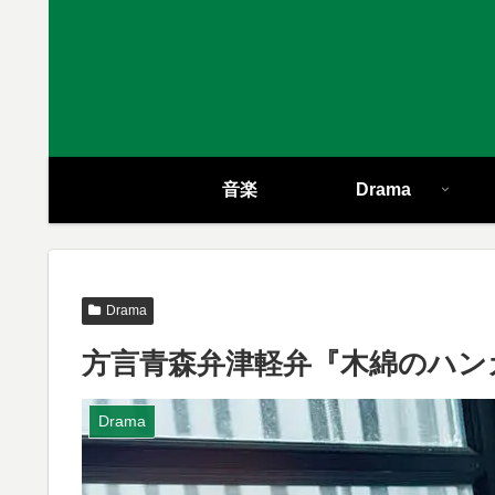
音楽
Drama
Drama
方言青森弁津軽弁『木綿のハン
Drama