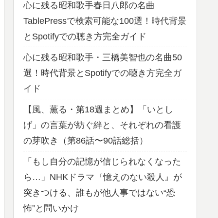
心に残る昭和歌手春日八郎の名曲
TablePressで検索可能な100選！時代背景
とSpotifyでの聴き方完全ガイド
心に残る昭和歌手・三橋美智也の名曲50
選！時代背景とSpotifyでの聴き方完全ガ
イド
【風、薫る・第18週まとめ】「いとし
げ」の言葉が紡ぐ絆と、それぞれの看護
の芽吹き（第86話〜90話総括）
「もし自分の記憶が信じられなくなった
ら…」NHKドラマ『憶えのない殺人』が
突きつける、誰もが他人事ではない“恐
怖”と問いかけ