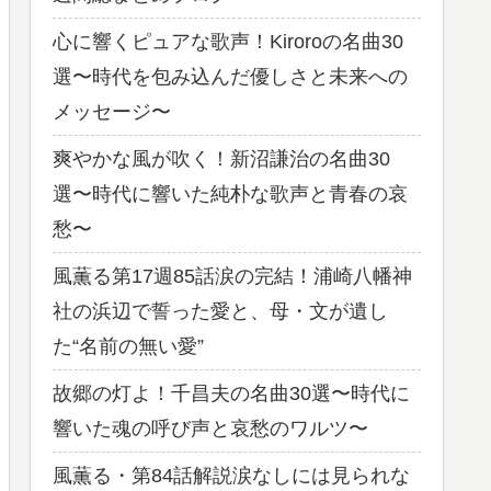
心に響くピュアな歌声！Kiroroの名曲30
選〜時代を包み込んだ優しさと未来への
メッセージ〜
爽やかな風が吹く！新沼謙治の名曲30
選〜時代に響いた純朴な歌声と青春の哀
愁〜
風薫る第17週85話涙の完結！浦崎八幡神
社の浜辺で誓った愛と、母・文が遺し
た“名前の無い愛”
故郷の灯よ！千昌夫の名曲30選〜時代に
響いた魂の呼び声と哀愁のワルツ〜
風薫る・第84話解説涙なしには見られな