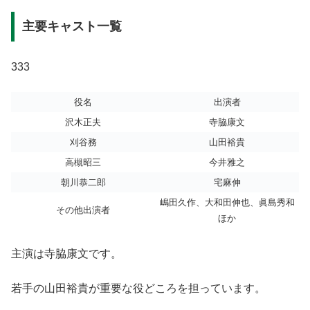
主要キャスト一覧
333
役名
出演者
沢木正夫
寺脇康文
刈谷務
山田裕貴
高槻昭三
今井雅之
朝川恭二郎
宅麻伸
嶋田久作、大和田伸也、眞島秀和
その他出演者
ほか
主演は寺脇康文です。
若手の山田裕貴が重要な役どころを担っています。