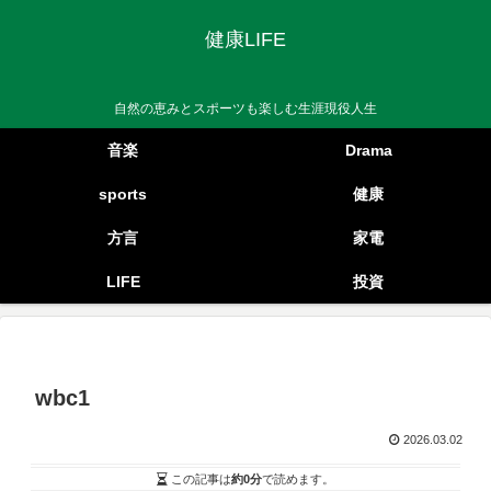
健康LIFE
自然の恵みとスポーツも楽しむ生涯現役人生
音楽
Drama
sports
健康
方言
家電
LIFE
投資
wbc1
2026.03.02
この記事は
約0分
で読めます。