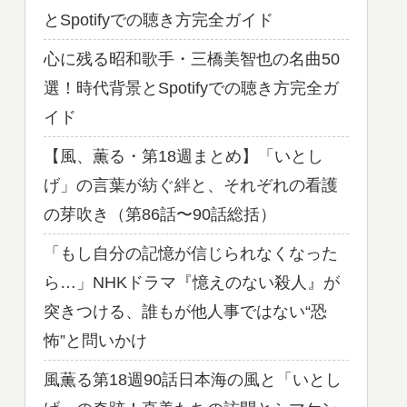
とSpotifyでの聴き方完全ガイド
心に残る昭和歌手・三橋美智也の名曲50
選！時代背景とSpotifyでの聴き方完全ガ
イド
【風、薫る・第18週まとめ】「いとし
げ」の言葉が紡ぐ絆と、それぞれの看護
の芽吹き（第86話〜90話総括）
「もし自分の記憶が信じられなくなった
ら…」NHKドラマ『憶えのない殺人』が
突きつける、誰もが他人事ではない“恐
怖”と問いかけ
風薫る第18週90話日本海の風と「いとし