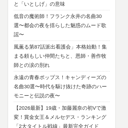
と「いとしげ」の意味
低音の魔術師！フランク永井の名曲30
選〜都会の夜を揺らした魅惑のムード歌
謡〜
風薫る第87話派出看護会」本格始動！集
まる頼もしい仲間たちと、恩師・善作牧
師との涙の別れ
永遠の青春ポップス！キャンディーズの
名曲30選〜時代を駆け抜けた奇跡のハー
モニーと伝説の夜〜
【2026最新】19歳・加藤麗奈の初Vで激
変！賞金女王＆メルセデス・ランキング
「2大タイトル戦線」最新完全ガイド