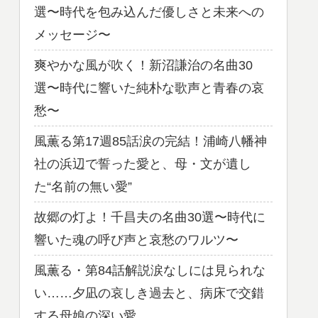
選〜時代を包み込んだ優しさと未来への
メッセージ〜
爽やかな風が吹く！新沼謙治の名曲30
選〜時代に響いた純朴な歌声と青春の哀
愁〜
風薫る第17週85話涙の完結！浦崎八幡神
社の浜辺で誓った愛と、母・文が遺し
た“名前の無い愛”
故郷の灯よ！千昌夫の名曲30選〜時代に
響いた魂の呼び声と哀愁のワルツ〜
風薫る・第84話解説涙なしには見られな
い……夕凪の哀しき過去と、病床で交錯
する母娘の深い愛