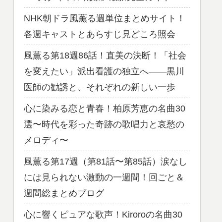
NHK朝ドラ風薫る週単位まとめサイト！
各週キャストとあらすじ見どころ照会
風薫る第18週86話！直美の決断！「社会
を変えたい」派出看護の独立へ——黒川
医師の勧誘と、それぞれの新しい一歩
心に染みる恋と青春！柏原芳恵の名曲30
選〜時代を彩った奇跡の歌唱力と哀愁の
メロディ〜
風薫る第17週（第81話〜第85話）涙なし
には見られない激動の一週間！回ごと＆
週間総まとめブログ
心に響くピュアな歌声！Kiroroの名曲30