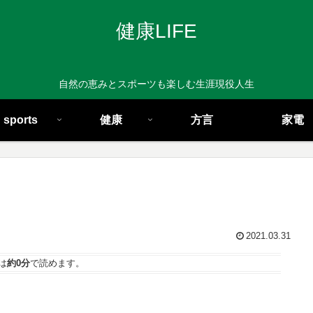
健康LIFE
自然の恵みとスポーツも楽しむ生涯現役人生
sports
健康
方言
家電
2021.03.31
は
約0分
で読めます。