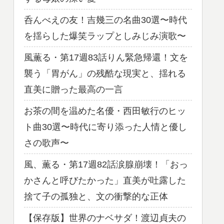
呑んべえの友！吉幾三の名曲30選〜時代
を揺らした爆笑ラップとしみじみ演歌〜
風薫る・第17週83話りん緊急帰還！文を
襲う「胃がん」の残酷な現実と、揺れる
直美に贈った最高の一言
お茶の間を温めた名優・西田敏行のヒッ
ト曲30選〜時代に寄り添った人情と優し
さの歌声〜
風、薫る・第17週82話涙腺崩壊！「おっ
かさんと呼びたかった」直美が吐露した
捨て子の孤独と、文の衝撃的な正体
【保存版】世界のナベサダ！渡辺貞夫の