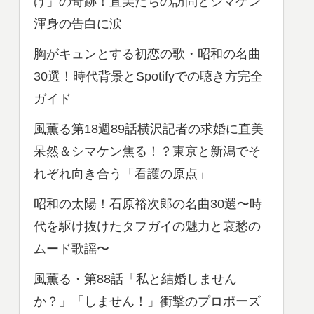
げ」の奇跡！直美たちの訪問とシマケン
渾身の告白に涙
胸がキュンとする初恋の歌・昭和の名曲
30選！時代背景とSpotifyでの聴き方完全
ガイド
風薫る第18週89話横沢記者の求婚に直美
呆然＆シマケン焦る！？東京と新潟でそ
れぞれ向き合う「看護の原点」
昭和の太陽！石原裕次郎の名曲30選〜時
代を駆け抜けたタフガイの魅力と哀愁の
ムード歌謡〜
風薫る・第88話「私と結婚しません
か？」「しません！」衝撃のプロポーズ