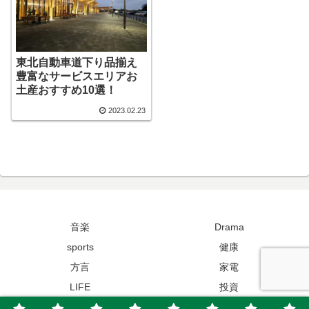
東北自動車道下り品揃え
豊富なサービスエリアお
土産おすすめ10選！
2023.02.23
音楽
Drama
sports
健康
方言
家電
LIFE
投資