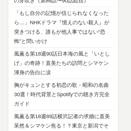
の芽吹き（第86話〜90話総括）
「もし自分の記憶が信じられなくなった
ら…」NHKドラマ『憶えのない殺人』が
突きつける、誰もが他人事ではない“恐
怖”と問いかけ
風薫る第18週90話日本海の風と「いとし
げ」の奇跡！直美たちの訪問とシマケン
渾身の告白に涙
胸がキュンとする初恋の歌・昭和の名曲
30選！時代背景とSpotifyでの聴き方完全
ガイド
風薫る第18週89話横沢記者の求婚に直美
呆然＆シマケン焦る！？東京と新潟でそ