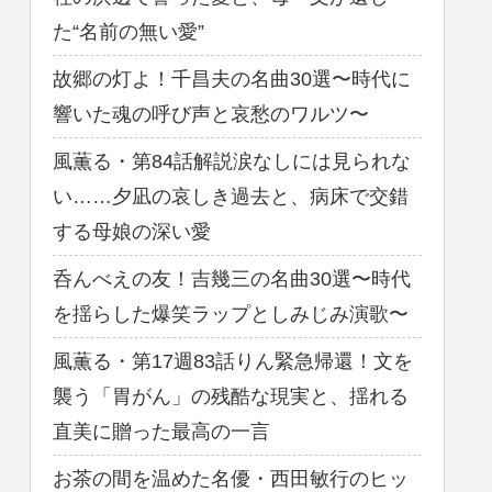
た“名前の無い愛”
故郷の灯よ！千昌夫の名曲30選〜時代に
響いた魂の呼び声と哀愁のワルツ〜
風薫る・第84話解説涙なしには見られな
い……夕凪の哀しき過去と、病床で交錯
する母娘の深い愛
呑んべえの友！吉幾三の名曲30選〜時代
を揺らした爆笑ラップとしみじみ演歌〜
風薫る・第17週83話りん緊急帰還！文を
襲う「胃がん」の残酷な現実と、揺れる
直美に贈った最高の一言
お茶の間を温めた名優・西田敏行のヒッ