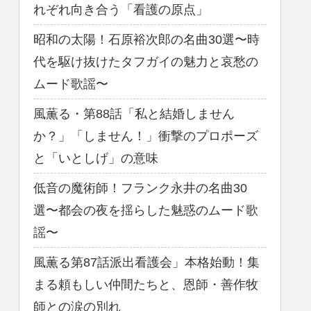
れぞれ向き合う「看護の原点」
昭和の太陽！石原裕次郎の名曲30選〜時
代を駆け抜けたタフガイの魅力と哀愁の
ムード歌謡〜
風薫る・第88話「私と結婚しません
か？」「しません！」衝撃のプロポーズ
と「いとしげ」の意味
低音の魔術師！フランク永井の名曲30
選〜都会の夜を揺らした魅惑のムード歌
謡〜
風薫る第87話派出看護会」本格始動！集
まる頼もしい仲間たちと、恩師・善作牧
師との涙の別れ