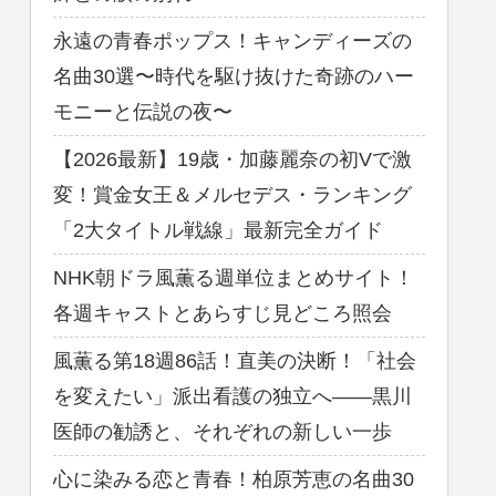
永遠の青春ポップス！キャンディーズの
名曲30選〜時代を駆け抜けた奇跡のハー
モニーと伝説の夜〜
【2026最新】19歳・加藤麗奈の初Vで激
変！賞金女王＆メルセデス・ランキング
「2大タイトル戦線」最新完全ガイド
NHK朝ドラ風薫る週単位まとめサイト！
各週キャストとあらすじ見どころ照会
風薫る第18週86話！直美の決断！「社会
を変えたい」派出看護の独立へ——黒川
医師の勧誘と、それぞれの新しい一歩
心に染みる恋と青春！柏原芳恵の名曲30