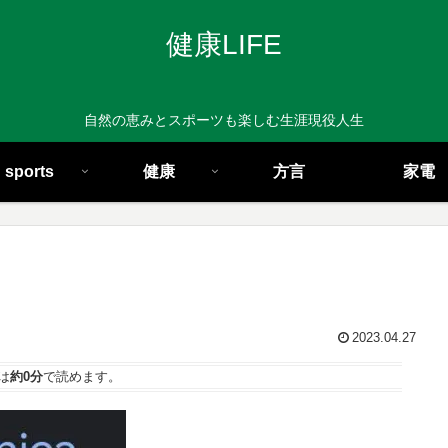
健康LIFE
自然の恵みとスポーツも楽しむ生涯現役人生
sports
健康
方言
家電
2023.04.27
は
約0分
で読めます。