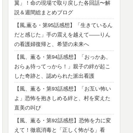
翼」！命の現場で取り戻した各回話〜解
説＆週間総まとめブログ
【風,薫る・第95話感想】「生きているん
だと感じた」手の震えを越えて——りん
の看護婦復帰と、希望の未来へ
【風、薫る・第94話感想】「おっかあ、
おらぁ待ってっから！」親子の絆が起こ
した奇跡と、認められた派出看護
【風、薫る・第93話感想】「お互い怖い
よ」恐怖を抱きしめる絆と、村を変えた
直美の叫び
【風、薫る・第92話感想】恐怖を力に変
えて！徹底消毒と「正しく怖がる」看