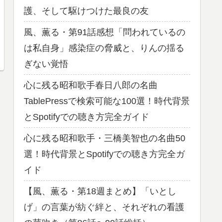
護、そして駆けつけた最良の友
風、薫る・第91話感想「問われているの
は私自身」感染症の脅威と、りんの揺る
ぎない覚悟
心に残る昭和歌手春日八郎の名曲
TablePressで検索可能な100選！時代背景
とSpotifyでの聴き方完全ガイド
心に残る昭和歌手・三橋美智也の名曲50
選！時代背景とSpotifyでの聴き方完全ガ
イド
【風、薫る・第18週まとめ】「いとし
げ」の言葉が紡ぐ絆と、それぞれの看護