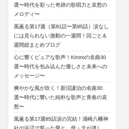
選〜時代を彩った奇跡の歌唱力と哀愁の
メロディ〜
風薫る第17週（第81話〜第85話）涙なし
には見られない激動の一週間！回ごと＆
週間総まとめブログ
心に響くピュアな歌声！Kiroroの名曲30
選〜時代を包み込んだ優しさと未来への
メッセージ〜
爽やかな風が吹く！新沼謙治の名曲30
選〜時代に響いた純朴な歌声と青春の哀
愁〜
風薫る第17週85話涙の完結！浦崎八幡神
社の浜辺で誓った愛と、母・文が遺し