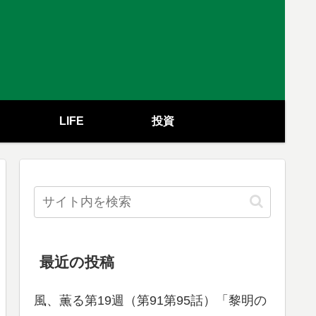
LIFE
投資
最近の投稿
風、薫る第19週（第91第95話）「黎明の