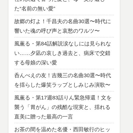
た“名前の無い愛”
故郷の灯よ！千昌夫の名曲30選〜時代に
響いた魂の呼び声と哀愁のワルツ〜
風薫る・第84話解説涙なしには見られな
い……夕凪の哀しき過去と、病床で交錯
する母娘の深い愛
呑んべえの友！吉幾三の名曲30選〜時代
を揺らした爆笑ラップとしみじみ演歌〜
風薫る・第17週83話りん緊急帰還！文を
襲う「胃がん」の残酷な現実と、揺れる
直美に贈った最高の一言
お茶の間を温めた名優・西田敏行のヒッ