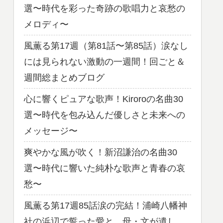
選〜時代を彩った奇跡の歌唱力と哀愁の
メロディ〜
風薫る第17週（第81話〜第85話）涙なし
には見られない激動の一週間！回ごと＆
週間総まとめブログ
心に響くピュアな歌声！Kiroroの名曲30
選〜時代を包み込んだ優しさと未来への
メッセージ〜
爽やかな風が吹く！新沼謙治の名曲30
選〜時代に響いた純朴な歌声と青春の哀
愁〜
風薫る第17週85話涙の完結！浦崎八幡神
社の浜辺で誓った愛と、母・文が遺し