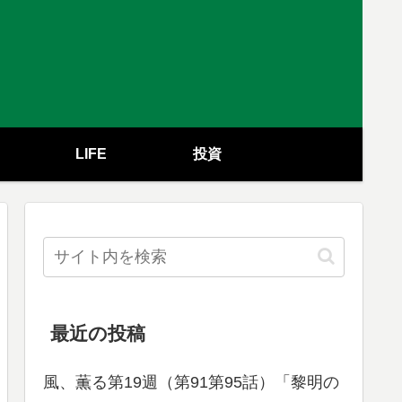
LIFE
投資
最近の投稿
風、薫る第19週（第91第95話）「黎明の