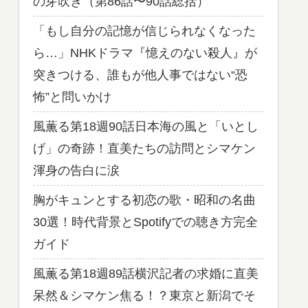
の芽吹き（第86話〜90話総括）
「もし自分の記憶が信じられなくなった
ら…」NHKドラマ『憶えのない殺人』が
突きつける、誰もが他人事ではない“恐
怖”と問いかけ
風薫る第18週90話日本海の風と「いとし
げ」の奇跡！直美たちの訪問とシマケン
渾身の告白に涙
胸がキュンとする初恋の歌・昭和の名曲
30選！時代背景とSpotifyでの聴き方完全
ガイド
風薫る第18週89話横沢記者の求婚に直美
呆然＆シマケン焦る！？東京と新潟でそ