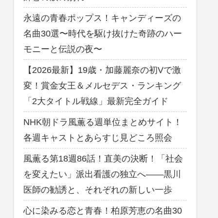
永遠の青春ポップス！キャンディーズの
名曲30選〜時代を駆け抜けた奇跡のハー
モニーと伝説の夜〜
【2026最新】19歳・加藤麗奈の初Vで激
変！賞金女王＆メルセデス・ランキング
「2大タイトル戦線」最新完全ガイド
NHK朝ドラ風薫る週単位まとめサイト！
各週キャストとあらすじ見どころ照会
風薫る第18週86話！直美の決断！「社会
を変えたい」派出看護の独立へ——黒川
医師の勧誘と、それぞれの新しい一歩
心に染みる恋と青春！柏原芳恵の名曲30