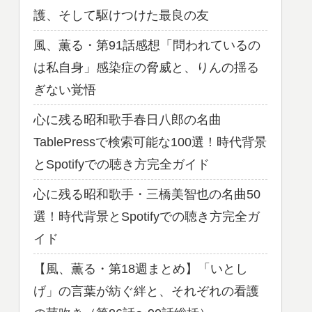
護、そして駆けつけた最良の友
風、薫る・第91話感想「問われているの
は私自身」感染症の脅威と、りんの揺る
ぎない覚悟
心に残る昭和歌手春日八郎の名曲
TablePressで検索可能な100選！時代背景
とSpotifyでの聴き方完全ガイド
心に残る昭和歌手・三橋美智也の名曲50
選！時代背景とSpotifyでの聴き方完全ガ
イド
【風、薫る・第18週まとめ】「いとし
げ」の言葉が紡ぐ絆と、それぞれの看護