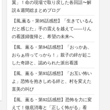
翼」！命の現場で取り戻した各回話〜解
説＆週間総まとめブログ
【風,薫る・第95話感想】「生きているん
だと感じた」手の震えを越えて——りん
の看護婦復帰と、希望の未来へ
【風、薫る・第94話感想】「おっかあ、
おらぁ待ってっから！」親子の絆が起こ
した奇跡と、認められた派出看護
【風、薫る・第93話感想】「お互い怖い
よ」恐怖を抱きしめる絆と、村を変えた
直美の叫び
【風、薫る・第92話感想】恐怖を力に変
えて！徹底消毒と「正しく怖がる」看