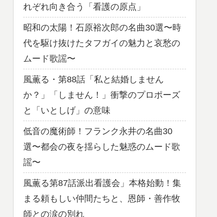
れぞれ向き合う「看護の原点」
昭和の太陽！石原裕次郎の名曲30選〜時
代を駆け抜けたタフガイの魅力と哀愁の
ムード歌謡〜
風薫る・第88話「私と結婚しません
か？」「しません！」衝撃のプロポーズ
と「いとしげ」の意味
低音の魔術師！フランク永井の名曲30
選〜都会の夜を揺らした魅惑のムード歌
謡〜
風薫る第87話派出看護会」本格始動！集
まる頼もしい仲間たちと、恩師・善作牧
師との涙の別れ