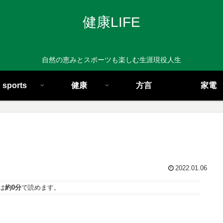
健康LIFE
自然の恵みとスポーツも楽しむ生涯現役人生
sports
健康
方言
家電
2022.01.06
は
約0分
で読めます。