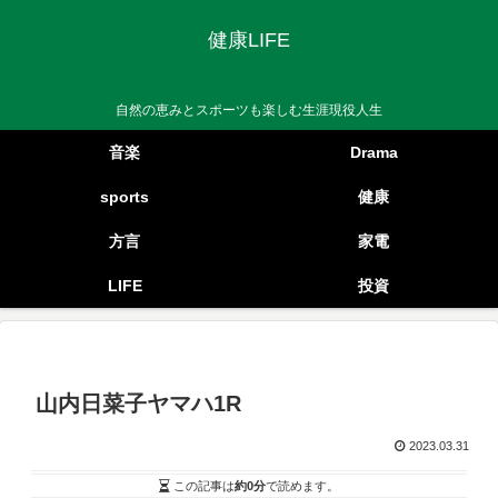
健康LIFE
自然の恵みとスポーツも楽しむ生涯現役人生
音楽
Drama
sports
健康
方言
家電
LIFE
投資
山内日菜子ヤマハ1R
2023.03.31
この記事は
約0分
で読めます。