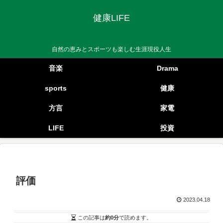
健康LIFE
自然の恵みとスポーツも楽しむ生涯現役人生
音楽
Drama
sports
健康
方言
家電
LIFE
投資
評価
2023.04.18
この記事は
約0分
で読めます。